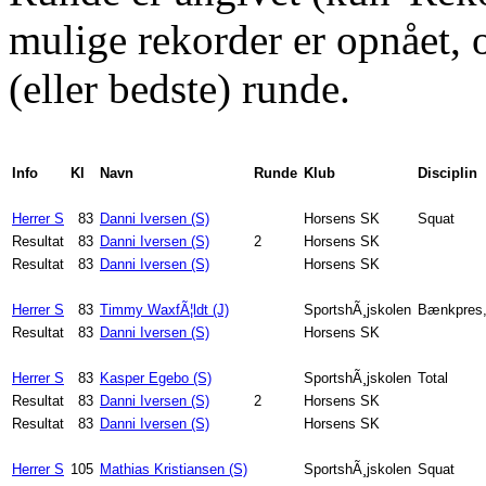
mulige rekorder er opnået, og
(eller bedste) runde.
Info
Kl
Navn
Runde
Klub
Disciplin
Herrer S
83
Danni Iversen (S)
Horsens SK
Squat
Resultat
83
Danni Iversen (S)
2
Horsens SK
Resultat
83
Danni Iversen (S)
Horsens SK
Herrer S
83
Timmy WaxfÃ¦ldt (J)
SportshÃ¸jskolen
Bænkpres,
Resultat
83
Danni Iversen (S)
Horsens SK
Herrer S
83
Kasper Egebo (S)
SportshÃ¸jskolen
Total
Resultat
83
Danni Iversen (S)
2
Horsens SK
Resultat
83
Danni Iversen (S)
Horsens SK
Herrer S
105
Mathias Kristiansen (S)
SportshÃ¸jskolen
Squat