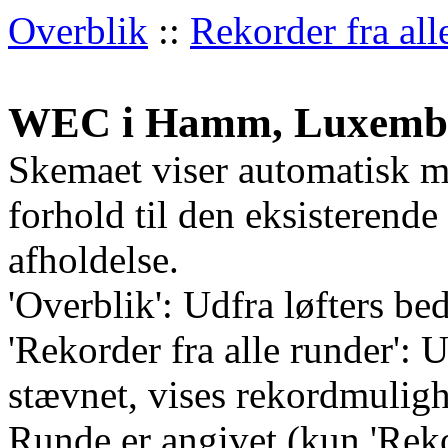
Overblik
::
Rekorder fra all
WEC i Hamm, Luxembur
Skemaet viser automatisk m
forhold til den eksisterend
afholdelse.
'Overblik': Udfra løfters bed
'Rekorder fra alle runder':
stævnet, vises rekordmulighe
Runde er angivet (kun 'Rekor