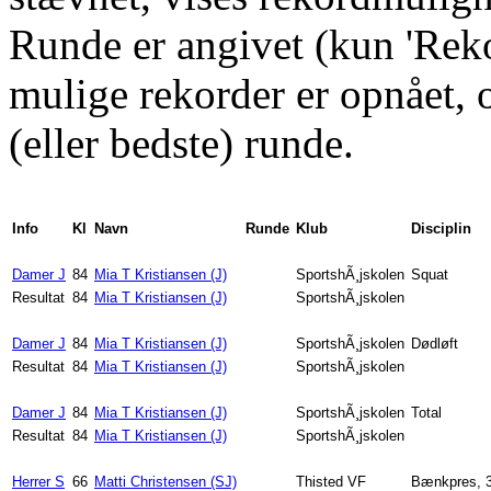
Runde er angivet (kun 'Rekor
mulige rekorder er opnået, og
(eller bedste) runde.
Info
Kl
Navn
Runde
Klub
Disciplin
Damer J
84
Mia T Kristiansen (J)
SportshÃ¸jskolen
Squat
Resultat
84
Mia T Kristiansen (J)
SportshÃ¸jskolen
Damer J
84
Mia T Kristiansen (J)
SportshÃ¸jskolen
Dødløft
Resultat
84
Mia T Kristiansen (J)
SportshÃ¸jskolen
Damer J
84
Mia T Kristiansen (J)
SportshÃ¸jskolen
Total
Resultat
84
Mia T Kristiansen (J)
SportshÃ¸jskolen
Herrer S
66
Matti Christensen (SJ)
Thisted VF
Bænkpres, 