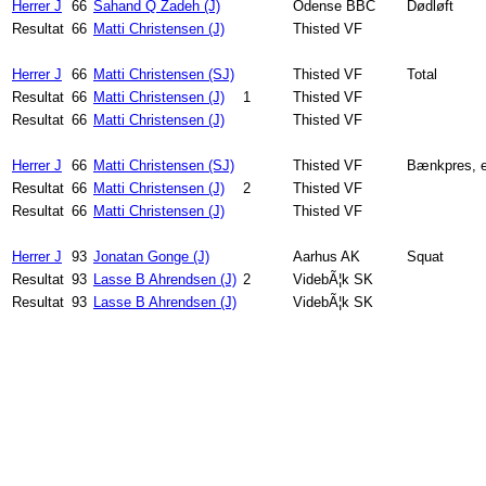
Herrer J
66
Sahand Q Zadeh (J)
Odense BBC
Dødløft
Resultat
66
Matti Christensen (J)
Thisted VF
Herrer J
66
Matti Christensen (SJ)
Thisted VF
Total
Resultat
66
Matti Christensen (J)
1
Thisted VF
Resultat
66
Matti Christensen (J)
Thisted VF
Herrer J
66
Matti Christensen (SJ)
Thisted VF
Bænkpres, e
Resultat
66
Matti Christensen (J)
2
Thisted VF
Resultat
66
Matti Christensen (J)
Thisted VF
Herrer J
93
Jonatan Gonge (J)
Aarhus AK
Squat
Resultat
93
Lasse B Ahrendsen (J)
2
VidebÃ¦k SK
Resultat
93
Lasse B Ahrendsen (J)
VidebÃ¦k SK