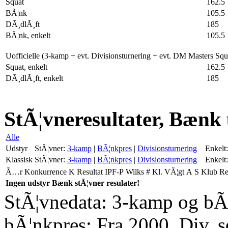
Squat
162.5
BÃ¦nk
105.5
DÃ¸dlÃ¸ft
185
BÃ¦nk, enkelt
105.5
Uofficielle (3-kamp + evt. Divisionsturnering + evt. DM Masters Sq
Squat, enkelt
162.5
DÃ¸dlÃ¸ft, enkelt
185
StÃ¦vneresultater, Bænk
Alle
Udstyr
StÃ¦vner:
3-kamp
|
BÃ¦nkpres
|
Divisionsturnering
Enkelt:
Klassisk
StÃ¦vner:
3-kamp
|
BÃ¦nkpres
|
Divisionsturnering
Enkelt:
Ã…r
Konkurrence
K
Resultat
IPF-P
Wilks
#
Kl.
VÃ¦gt
A
S
Klub
R
Ingen udstyr Bænk stÃ¦vner resulater!
StÃ¦vnedata: 3-kamp og bÃ¦
bÃ¦nkpres: Fra 2000. Div. 