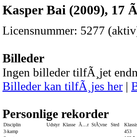
Kasper Bai (2009), 17 
Licensnummer: 5277 (aktiv
Billeder
Ingen billeder tilfÃ¸jet end
Billeder kan tilfÃ¸jes her
|
B
Personlige rekorder
Disciplin
Udstyr
Klasse
Ã…r
StÃ¦vne
Sted
Klassi
3-kamp
453