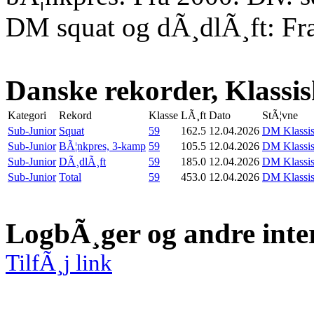
DM squat og dÃ¸dlÃ¸ft: Fr
Danske rekorder, Klassi
Kategori
Rekord
Klasse
LÃ¸ft
Dato
StÃ¦vne
Sub-Junior
Squat
59
162.5
12.04.2026
DM Klassis
Sub-Junior
BÃ¦nkpres, 3-kamp
59
105.5
12.04.2026
DM Klassis
Sub-Junior
DÃ¸dlÃ¸ft
59
185.0
12.04.2026
DM Klassis
Sub-Junior
Total
59
453.0
12.04.2026
DM Klassis
LogbÃ¸ger og andre inte
TilfÃ¸j link