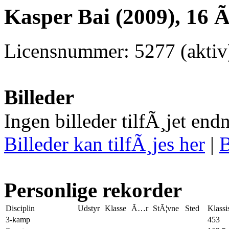
Kasper Bai (2009), 16 
Licensnummer: 5277 (aktiv
Billeder
Ingen billeder tilfÃ¸jet end
Billeder kan tilfÃ¸jes her
|
B
Personlige rekorder
Disciplin
Udstyr
Klasse
Ã…r
StÃ¦vne
Sted
Klassi
3-kamp
453