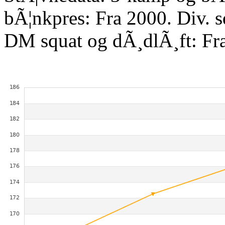
bÃ¦nkpres: Fra 2000. Div. 
DM squat og dÃ¸dlÃ¸ft: Fr