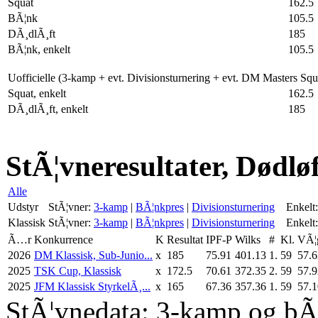
Squat
162.5
BÃ¦nk
105.5
DÃ¸dlÃ¸ft
185
BÃ¦nk, enkelt
105.5
Uofficielle (3-kamp + evt. Divisionsturnering + evt. DM Masters Sq
Squat, enkelt
162.5
DÃ¸dlÃ¸ft, enkelt
185
StÃ¦vneresultater, Dødløf
Alle
Udstyr
StÃ¦vner:
3-kamp
|
BÃ¦nkpres
|
Divisionsturnering
Enkelt:
Klassisk
StÃ¦vner:
3-kamp
|
BÃ¦nkpres
|
Divisionsturnering
Enkelt:
Ã…r
Konkurrence
K
Resultat
IPF-P
Wilks
#
Kl.
VÃ¦
2026
DM Klassisk, Sub-Junio...
x
185
75.91
401.13
1.
59
57.6
2025
TSK Cup, Klassisk
x
172.5
70.61
372.35
2.
59
57.9
2025
JFM Klassisk StyrkelÃ¸...
x
165
67.36
357.36
1.
59
57.1
StÃ¦vnedata: 3-kamp og bÃ¦