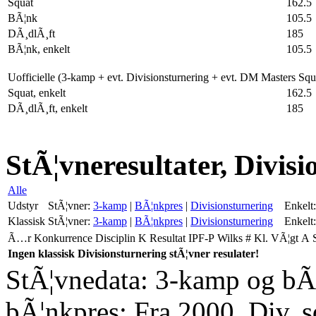
Squat
162.5
BÃ¦nk
105.5
DÃ¸dlÃ¸ft
185
BÃ¦nk, enkelt
105.5
Uofficielle (3-kamp + evt. Divisionsturnering + evt. DM Masters Sq
Squat, enkelt
162.5
DÃ¸dlÃ¸ft, enkelt
185
StÃ¦vneresultater, Divisi
Alle
Udstyr
StÃ¦vner:
3-kamp
|
BÃ¦nkpres
|
Divisionsturnering
Enkelt:
Klassisk
StÃ¦vner:
3-kamp
|
BÃ¦nkpres
|
Divisionsturnering
Enkelt:
Ã…r
Konkurrence
Disciplin
K
Resultat
IPF-P
Wilks
#
Kl.
VÃ¦gt
A
Ingen klassisk Divisionsturnering stÃ¦vner resulater!
StÃ¦vnedata: 3-kamp og bÃ¦
bÃ¦nkpres: Fra 2000. Div. 