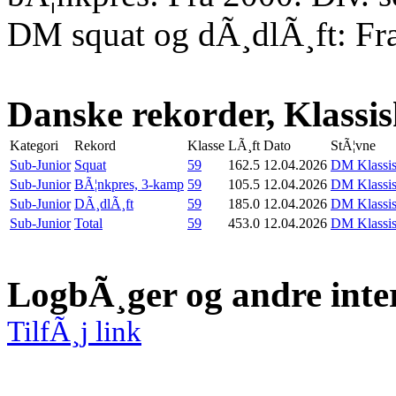
DM squat og dÃ¸dlÃ¸ft: Fr
Danske rekorder, Klassi
Kategori
Rekord
Klasse
LÃ¸ft
Dato
StÃ¦vne
Sub-Junior
Squat
59
162.5
12.04.2026
DM Klassis
Sub-Junior
BÃ¦nkpres, 3-kamp
59
105.5
12.04.2026
DM Klassis
Sub-Junior
DÃ¸dlÃ¸ft
59
185.0
12.04.2026
DM Klassis
Sub-Junior
Total
59
453.0
12.04.2026
DM Klassis
LogbÃ¸ger og andre inte
TilfÃ¸j link