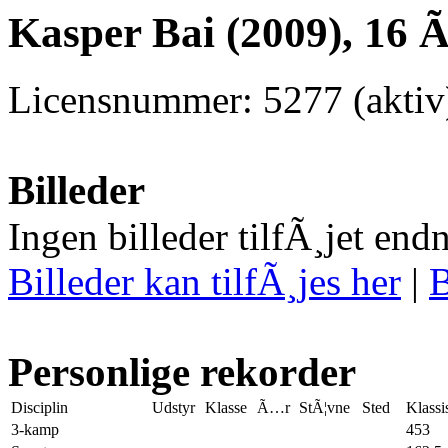
Kasper Bai (2009), 16 
Licensnummer: 5277 (aktiv
Billeder
Ingen billeder tilfÃ¸jet end
Billeder kan tilfÃ¸jes her
|
B
Personlige rekorder
Disciplin
Udstyr
Klasse
Ã…r
StÃ¦vne
Sted
Klassi
3-kamp
453