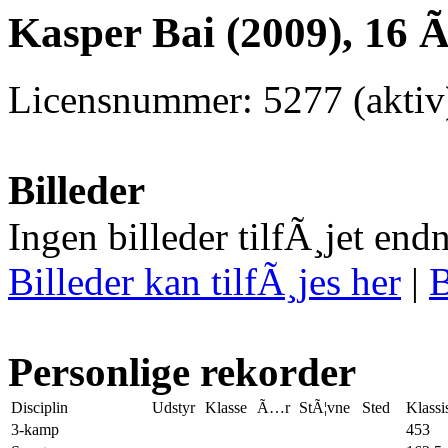
Kasper Bai (2009), 16 
Licensnummer: 5277 (aktiv
Billeder
Ingen billeder tilfÃ¸jet end
Billeder kan tilfÃ¸jes her
|
B
Personlige rekorder
Disciplin
Udstyr
Klasse
Ã…r
StÃ¦vne
Sted
Klassi
3-kamp
453