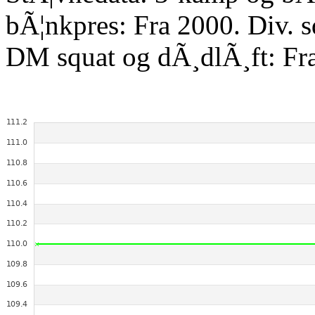
bÃ¦nkpres: Fra 2000. Div. 
DM squat og dÃ¸dlÃ¸ft: Fr