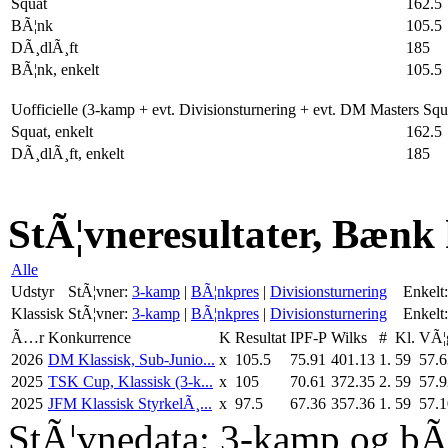
Squat
162.5
BÃ¦nk
105.5
DÃ¸dlÃ¸ft
185
BÃ¦nk, enkelt
105.5
Uofficielle (3-kamp + evt. Divisionsturnering + evt. DM Masters Sq
Squat, enkelt
162.5
DÃ¸dlÃ¸ft, enkelt
185
StÃ¦vneresultater, Bænk 
Alle
Udstyr
StÃ¦vner:
3-kamp
|
BÃ¦nkpres
|
Divisionsturnering
Enkelt:
Klassisk
StÃ¦vner:
3-kamp
|
BÃ¦nkpres
|
Divisionsturnering
Enkelt:
Ã…r
Konkurrence
K
Resultat
IPF-P
Wilks
#
Kl.
VÃ¦
2026
DM Klassisk, Sub-Junio...
x
105.5
75.91
401.13
1.
59
57.6
2025
TSK Cup, Klassisk (3-k...
x
105
70.61
372.35
2.
59
57.9
2025
JFM Klassisk StyrkelÃ¸...
x
97.5
67.36
357.36
1.
59
57.1
StÃ¦vnedata: 3-kamp og bÃ¦