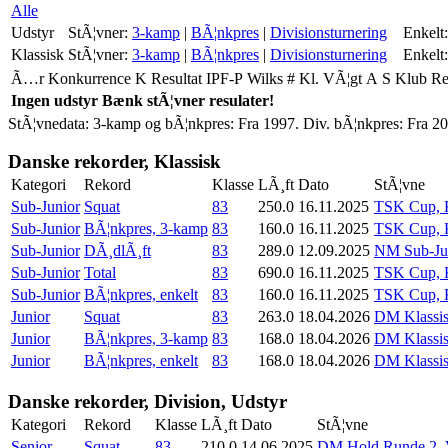
Alle
Udstyr
StÃ¦vner:
3-kamp
|
BÃ¦nkpres
|
Divisionsturnering
Enkelt:
Klassisk
StÃ¦vner:
3-kamp
|
BÃ¦nkpres
|
Divisionsturnering
Enkelt:
Ã…r
Konkurrence
K
Resultat
IPF-P
Wilks
#
Kl.
VÃ¦gt
A
S
Klub
R
Ingen udstyr Bænk stÃ¦vner resulater!
StÃ¦vnedata: 3-kamp og bÃ¦nkpres: Fra 1997. Div. bÃ¦nkpres: Fra 20
Danske rekorder, Klassisk
Kategori
Rekord
Klasse
LÃ¸ft
Dato
StÃ¦vne
Sub-Junior
Squat
83
250.0
16.11.2025
TSK Cup, K
Sub-Junior
BÃ¦nkpres, 3-kamp
83
160.0
16.11.2025
TSK Cup, K
Sub-Junior
DÃ¸dlÃ¸ft
83
289.0
12.09.2025
NM Sub-Juni
Sub-Junior
Total
83
690.0
16.11.2025
TSK Cup, K
Sub-Junior
BÃ¦nkpres, enkelt
83
160.0
16.11.2025
TSK Cup, K
Junior
Squat
83
263.0
18.04.2026
DM Klassis
Junior
BÃ¦nkpres, 3-kamp
83
168.0
18.04.2026
DM Klassis
Junior
BÃ¦nkpres, enkelt
83
168.0
18.04.2026
DM Klassis
Danske rekorder, Division, Udstyr
Kategori
Rekord
Klasse
LÃ¸ft
Dato
StÃ¦vne
Senior
Squat
83
210.0
14.06.2025
DM Hold Runde 2, 