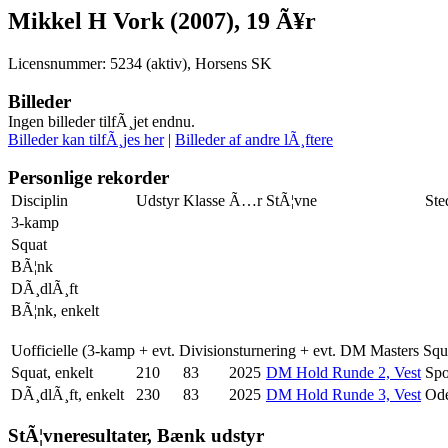
Mikkel H Vork (2007), 19 Ã¥r
Licensnummer: 5234 (aktiv), Horsens SK
Billeder
Ingen billeder tilfÃ¸jet endnu.
Billeder kan tilfÃ¸jes her
|
Billeder af andre lÃ¸ftere
Personlige rekorder
Disciplin
Udstyr
Klasse
Ã…r
StÃ¦vne
Ste
3-kamp
Squat
BÃ¦nk
DÃ¸dlÃ¸ft
BÃ¦nk, enkelt
Uofficielle (3-kamp + evt. Divisionsturnering + evt. DM Masters Sq
Squat, enkelt
210
83
2025
DM Hold Runde 2, Vest
Spo
DÃ¸dlÃ¸ft, enkelt
230
83
2025
DM Hold Runde 3, Vest
Od
StÃ¦vneresultater, Bænk udstyr