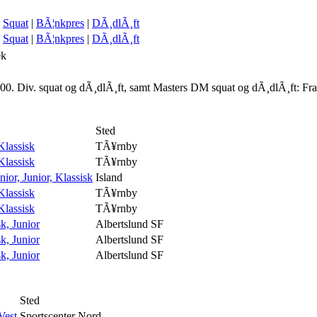
Squat
|
BÃ¦nkpres
|
DÃ¸dlÃ¸ft
Squat
|
BÃ¦nkpres
|
DÃ¸dlÃ¸ft
ek
00. Div. squat og dÃ¸dlÃ¸ft, samt Masters DM squat og dÃ¸dlÃ¸ft: Fr
Sted
lassisk
TÃ¥rnby
lassisk
TÃ¥rnby
or, Junior, Klassisk
Island
lassisk
TÃ¥rnby
lassisk
TÃ¥rnby
k, Junior
Albertslund SF
k, Junior
Albertslund SF
k, Junior
Albertslund SF
Sted
Vest
Sportscenter Nord