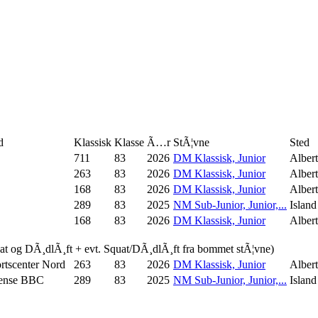
d
Klassisk
Klasse
Ã…r
StÃ¦vne
Sted
711
83
2026
DM Klassisk, Junior
Alber
263
83
2026
DM Klassisk, Junior
Alber
168
83
2026
DM Klassisk, Junior
Alber
289
83
2025
NM Sub-Junior, Junior,...
Island
168
83
2026
DM Klassisk, Junior
Alber
uat og DÃ¸dlÃ¸ft + evt. Squat/DÃ¸dlÃ¸ft fra bommet stÃ¦vne)
rtscenter Nord
263
83
2026
DM Klassisk, Junior
Alber
ense BBC
289
83
2025
NM Sub-Junior, Junior,...
Island