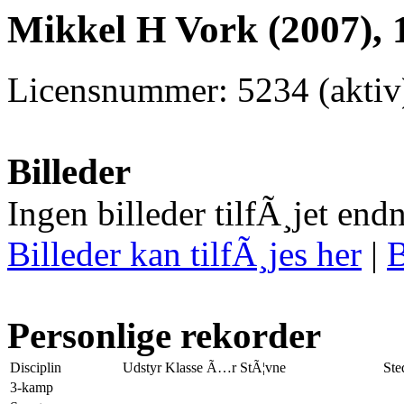
Mikkel H Vork (2007), 
Licensnummer: 5234 (aktiv
Billeder
Ingen billeder tilfÃ¸jet end
Billeder kan tilfÃ¸jes her
|
B
Personlige rekorder
Disciplin
Udstyr
Klasse
Ã…r
StÃ¦vne
Ste
3-kamp