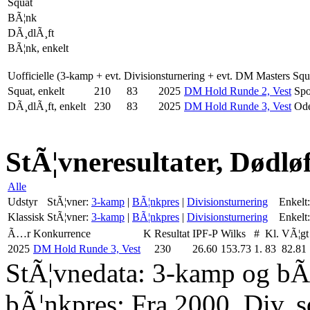
Squat
BÃ¦nk
DÃ¸dlÃ¸ft
BÃ¦nk, enkelt
Uofficielle (3-kamp + evt. Divisionsturnering + evt. DM Masters Sq
Squat, enkelt
210
83
2025
DM Hold Runde 2, Vest
Spo
DÃ¸dlÃ¸ft, enkelt
230
83
2025
DM Hold Runde 3, Vest
Od
StÃ¦vneresultater, Dødlø
Alle
Udstyr
StÃ¦vner:
3-kamp
|
BÃ¦nkpres
|
Divisionsturnering
Enkelt:
Klassisk
StÃ¦vner:
3-kamp
|
BÃ¦nkpres
|
Divisionsturnering
Enkelt:
Ã…r
Konkurrence
K
Resultat
IPF-P
Wilks
#
Kl.
VÃ¦gt
2025
DM Hold Runde 3, Vest
230
26.60
153.73
1.
83
82.81
StÃ¦vnedata: 3-kamp og bÃ¦
bÃ¦nkpres: Fra 2000. Div. 