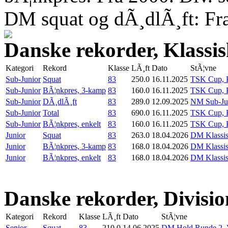
DM squat og dÃ¸dlÃ¸ft: Fr
Danske rekorder, Klassi
Kategori
Rekord
Klasse
LÃ¸ft
Dato
StÃ¦vne
Sub-Junior
Squat
83
250.0
16.11.2025
TSK Cup, K
Sub-Junior
BÃ¦nkpres, 3-kamp
83
160.0
16.11.2025
TSK Cup, K
Sub-Junior
DÃ¸dlÃ¸ft
83
289.0
12.09.2025
NM Sub-Juni
Sub-Junior
Total
83
690.0
16.11.2025
TSK Cup, K
Sub-Junior
BÃ¦nkpres, enkelt
83
160.0
16.11.2025
TSK Cup, K
Junior
Squat
83
263.0
18.04.2026
DM Klassis
Junior
BÃ¦nkpres, 3-kamp
83
168.0
18.04.2026
DM Klassis
Junior
BÃ¦nkpres, enkelt
83
168.0
18.04.2026
DM Klassis
Danske rekorder, Divisio
Kategori
Rekord
Klasse
LÃ¸ft
Dato
StÃ¦vne
Senior
Squat
83
210.0
14.06.2025
DM Hold Runde 2, 