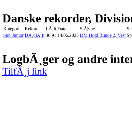
Danske rekorder, Division
Kategori
Rekord
LÃ¸ft
Dato
StÃ¦vne
St
Sub-Junior
DÃ¸dlÃ¸ft
36.91
14.06.2025
DM Hold Runde 2, Vest
Sp
LogbÃ¸ger og andre inte
TilfÃ¸j link