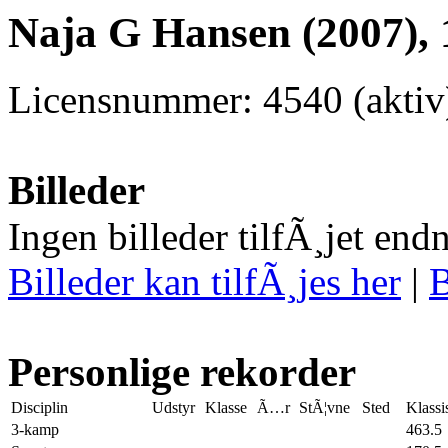
Naja G Hansen (2007), 
Licensnummer: 4540 (aktiv
Billeder
Ingen billeder tilfÃ¸jet end
Billeder kan tilfÃ¸jes her
|
B
Personlige rekorder
Disciplin
Udstyr
Klasse
Ã…r
StÃ¦vne
Sted
Klassi
3-kamp
463.5