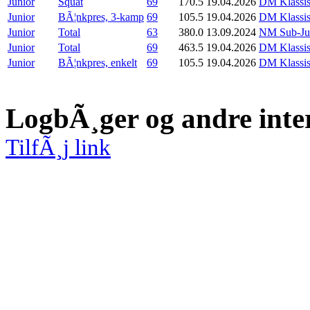
Junior
Squat
69
170.5
19.04.2026
DM Klassis
Junior
BÃ¦nkpres, 3-kamp
69
105.5
19.04.2026
DM Klassis
Junior
Total
63
380.0
13.09.2024
NM Sub-Juni
Junior
Total
69
463.5
19.04.2026
DM Klassis
Junior
BÃ¦nkpres, enkelt
69
105.5
19.04.2026
DM Klassis
LogbÃ¸ger og andre inte
TilfÃ¸j link