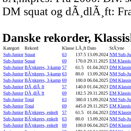
DM squat og dÃ¸dlÃ¸ft: Fr
Danske rekorder, Klassi
Kategori
Rekord
Klasse
LÃ¸ft
Dato
StÃ¦vne
Sub-Junior
Squat
63
137.5
13.09.2024
NM Sub-Juni
Sub-Junior
Squat
69
170.0
29.11.2025
EM Klassisk
Sub-Junior
BÃ¦nkpres, 3-kamp
57
61.5
01.04.2023
DM Klassis
Sub-Junior
BÃ¦nkpres, 3-kamp
63
80.0
13.09.2024
NM Sub-Juni
Sub-Junior
BÃ¦nkpres, 3-kamp
69
100.0
06.04.2025
DM Klassis
Sub-Junior
DÃ¸dlÃ¸ft
57
140.0
01.04.2023
DM Klassis
Sub-Junior
DÃ¸dlÃ¸ft
69
182.5
29.11.2025
EM Klassisk
Sub-Junior
Total
63
380.0
13.09.2024
NM Sub-Juni
Sub-Junior
Total
69
445.0
29.11.2025
EM Klassisk
Sub-Junior
BÃ¦nkpres, enkelt
57
61.5
01.04.2023
DM Klassis
Sub-Junior
BÃ¦nkpres, enkelt
63
80.0
13.09.2024
NM Sub-Juni
Sub-Junior
BÃ¦nkpres, enkelt
69
100.0
06.04.2025
DM Klassis