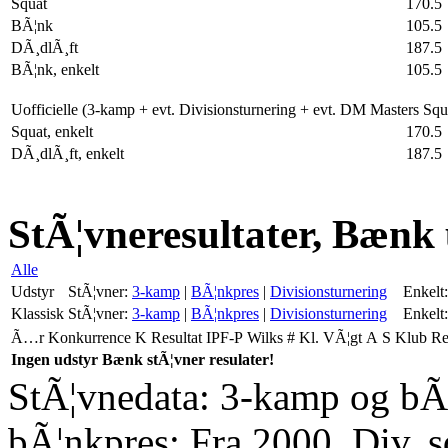
Squat
170.5
BÃ¦nk
105.5
DÃ¸dlÃ¸ft
187.5
BÃ¦nk, enkelt
105.5
Uofficielle (3-kamp + evt. Divisionsturnering + evt. DM Masters Sq
Squat, enkelt
170.5
DÃ¸dlÃ¸ft, enkelt
187.5
StÃ¦vneresultater, Bænk
Alle
Udstyr
StÃ¦vner:
3-kamp
|
BÃ¦nkpres
|
Divisionsturnering
Enkelt:
Klassisk
StÃ¦vner:
3-kamp
|
BÃ¦nkpres
|
Divisionsturnering
Enkelt:
Ã…r
Konkurrence
K
Resultat
IPF-P
Wilks
#
Kl.
VÃ¦gt
A
S
Klub
R
Ingen udstyr Bænk stÃ¦vner resulater!
StÃ¦vnedata: 3-kamp og bÃ¦
bÃ¦nkpres: Fra 2000. Div. 