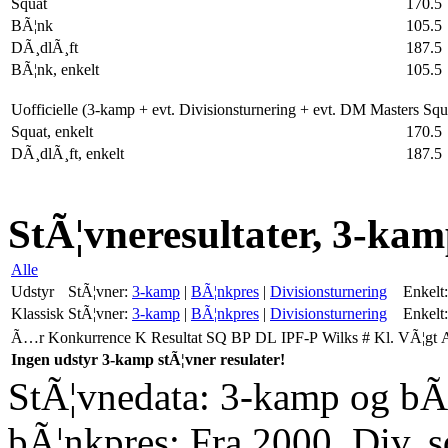
Squat
170.5
BÃ¦nk
105.5
DÃ¸dlÃ¸ft
187.5
BÃ¦nk, enkelt
105.5
Uofficielle (3-kamp + evt. Divisionsturnering + evt. DM Masters Sq
Squat, enkelt
170.5
DÃ¸dlÃ¸ft, enkelt
187.5
StÃ¦vneresultater, 3-kam
Alle
Udstyr
StÃ¦vner:
3-kamp
|
BÃ¦nkpres
|
Divisionsturnering
Enkelt:
Klassisk
StÃ¦vner:
3-kamp
|
BÃ¦nkpres
|
Divisionsturnering
Enkelt:
Ã…r
Konkurrence
K
Resultat
SQ
BP
DL
IPF-P
Wilks
#
Kl.
VÃ¦gt
Ingen udstyr 3-kamp stÃ¦vner resulater!
StÃ¦vnedata: 3-kamp og bÃ¦
bÃ¦nkpres: Fra 2000. Div. 