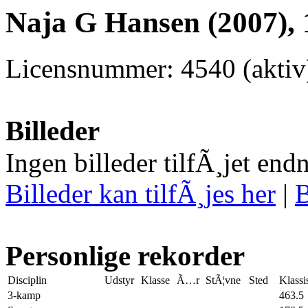
Naja G Hansen (2007), 
Licensnummer: 4540 (aktiv
Billeder
Ingen billeder tilfÃ¸jet end
Billeder kan tilfÃ¸jes her
|
B
Personlige rekorder
Disciplin
Udstyr
Klasse
Ã…r
StÃ¦vne
Sted
Klassi
3-kamp
463.5