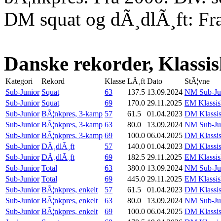
DM squat og dÃ¸dlÃ¸ft: Fr
Danske rekorder, Klassi
Kategori
Rekord
Klasse
LÃ¸ft
Dato
StÃ¦vne
Sub-Junior
Squat
63
137.5
13.09.2024
NM Sub-Juni
Sub-Junior
Squat
69
170.0
29.11.2025
EM Klassisk
Sub-Junior
BÃ¦nkpres, 3-kamp
57
61.5
01.04.2023
DM Klassis
Sub-Junior
BÃ¦nkpres, 3-kamp
63
80.0
13.09.2024
NM Sub-Juni
Sub-Junior
BÃ¦nkpres, 3-kamp
69
100.0
06.04.2025
DM Klassis
Sub-Junior
DÃ¸dlÃ¸ft
57
140.0
01.04.2023
DM Klassis
Sub-Junior
DÃ¸dlÃ¸ft
69
182.5
29.11.2025
EM Klassisk
Sub-Junior
Total
63
380.0
13.09.2024
NM Sub-Juni
Sub-Junior
Total
69
445.0
29.11.2025
EM Klassisk
Sub-Junior
BÃ¦nkpres, enkelt
57
61.5
01.04.2023
DM Klassis
Sub-Junior
BÃ¦nkpres, enkelt
63
80.0
13.09.2024
NM Sub-Juni
Sub-Junior
BÃ¦nkpres, enkelt
69
100.0
06.04.2025
DM Klassis