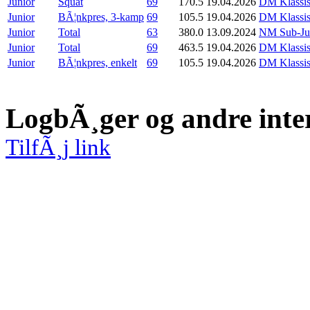
Junior
Squat
69
170.5
19.04.2026
DM Klassis
Junior
BÃ¦nkpres, 3-kamp
69
105.5
19.04.2026
DM Klassis
Junior
Total
63
380.0
13.09.2024
NM Sub-Juni
Junior
Total
69
463.5
19.04.2026
DM Klassis
Junior
BÃ¦nkpres, enkelt
69
105.5
19.04.2026
DM Klassis
LogbÃ¸ger og andre inte
TilfÃ¸j link