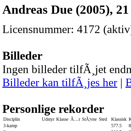
Andreas Due (2005), 21
Licensnummer: 4172 (akti
Billeder
Ingen billeder tilfÃ¸jet end
Billeder kan tilfÃ¸jes her
|
B
Personlige rekorder
Disciplin
Udstyr
Klasse
Ã…r
StÃ¦vne
Sted
Klassisk
K
3-kamp
577.5
8