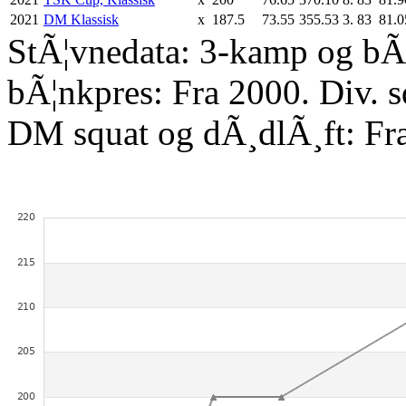
2021
DM Klassisk
x
187.5
73.55
355.53
3.
83
81.0
StÃ¦vnedata: 3-kamp og bÃ¦
bÃ¦nkpres: Fra 2000. Div. 
DM squat og dÃ¸dlÃ¸ft: Fr