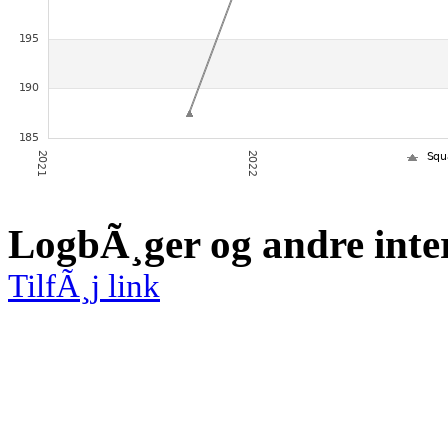
LogbÃ¸ger og andre inte
TilfÃ¸j link