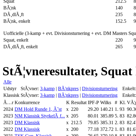
Squat
212.5
8
BÃ¦nk
140
8
DÃ¸dlÃ¸ft
235
8
BÃ¦nk, enkelt
152.5
9
Uofficielle (3-kamp + evt. Divisionsturnering + evt. DM Masters Sq
Squat, enkelt
220
9
DÃ¸dlÃ¸ft, enkelt
265
9
StÃ¦vneresultater, Squat 
Alle
Udstyr
StÃ¦vner:
3-kamp
|
BÃ¦nkpres
|
Divisionsturnering
Enkelt:
Klassisk
StÃ¦vner:
3-kamp
|
BÃ¦nkpres
|
Divisionsturnering
Enkelt:
Ã…r
Konkurrence
K
Resultat
IPF-P
Wilks
#
Kl.
VÃ¦
2024
DM Hold Runde 1, Ã˜st
x
220
29.20
140.21
1.
93
90.3
2023
NM Klassisk StyrkelÃ¸f...
x
205
80.01
385.89
5.
83
82.8
2023
DM Klassisk
x
212.5
79.85
385.31
2.
83
82.4
2022
DM Klassisk
x
200
77.18
372.72
1.
83
81.6
2021
TSK Cup, Klassisk
x
200
76.65
370.10
8.
83
81.9