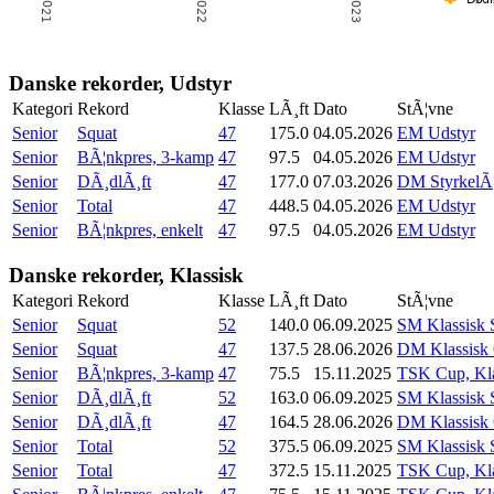
Danske rekorder, Udstyr
Kategori
Rekord
Klasse
LÃ¸ft
Dato
StÃ¦vne
Senior
Squat
47
175.0
04.05.2026
EM Udstyr
Senior
BÃ¦nkpres, 3-kamp
47
97.5
04.05.2026
EM Udstyr
Senior
DÃ¸dlÃ¸ft
47
177.0
07.03.2026
DM StyrkelÃ¸
Senior
Total
47
448.5
04.05.2026
EM Udstyr
Senior
BÃ¦nkpres, enkelt
47
97.5
04.05.2026
EM Udstyr
Danske rekorder, Klassisk
Kategori
Rekord
Klasse
LÃ¸ft
Dato
StÃ¦vne
Senior
Squat
52
140.0
06.09.2025
SM Klassisk S
Senior
Squat
47
137.5
28.06.2026
DM Klassisk
Senior
BÃ¦nkpres, 3-kamp
47
75.5
15.11.2025
TSK Cup, Kla
Senior
DÃ¸dlÃ¸ft
52
163.0
06.09.2025
SM Klassisk S
Senior
DÃ¸dlÃ¸ft
47
164.5
28.06.2026
DM Klassisk
Senior
Total
52
375.5
06.09.2025
SM Klassisk S
Senior
Total
47
372.5
15.11.2025
TSK Cup, Kla