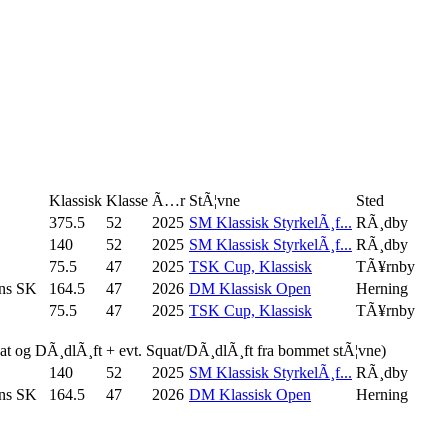
Klassisk
Klasse
Ã…r
StÃ¦vne
Sted
375.5
52
2025
SM Klassisk StyrkelÃ¸f...
RÃ¸dby
140
52
2025
SM Klassisk StyrkelÃ¸f...
RÃ¸dby
75.5
47
2025
TSK Cup, Klassisk
TÃ¥rnby
ns SK
164.5
47
2026
DM Klassisk Open
Herning
75.5
47
2025
TSK Cup, Klassisk
TÃ¥rnby
uat og DÃ¸dlÃ¸ft + evt. Squat/DÃ¸dlÃ¸ft fra bommet stÃ¦vne)
140
52
2025
SM Klassisk StyrkelÃ¸f...
RÃ¸dby
ns SK
164.5
47
2026
DM Klassisk Open
Herning