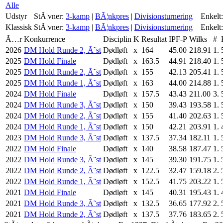
Alle
Udstyr
StÃ¦vner:
3-kamp
|
BÃ¦nkpres
|
Divisionsturnering
Enkelt:
Klassisk
StÃ¦vner:
3-kamp
|
BÃ¦nkpres
|
Divisionsturnering
Enkelt:
Ã…r
Konkurrence
Disciplin
K
Resultat
IPF-P
Wilks
#
2026
DM Hold Runde 2, Ã˜st
Dødløft
x
164
45.00
218.91
1.
2025
DM Hold Finale
Dødløft
x
163.5
44.91
218.40
1.
2025
DM Hold Runde 2, Ã˜st
Dødløft
x
155
42.13
205.41
1.
2025
DM Hold Runde 1, Ã˜st
Dødløft
x
163
44.00
214.88
1.
2024
DM Hold Finale
Dødløft
x
157.5
43.43
211.00
3.
2024
DM Hold Runde 3, Ã˜st
Dødløft
x
150
39.43
193.58
1.
2024
DM Hold Runde 2, Ã˜st
Dødløft
x
155
41.40
202.63
1.
2024
DM Hold Runde 1, Ã˜st
Dødløft
x
150
42.21
203.91
1.
2023
DM Hold Runde 3, Ã˜st
Dødløft
x
137.5
37.34
182.11
1.
2022
DM Hold Finale
Dødløft
x
140
38.58
187.47
1.
2022
DM Hold Runde 3, Ã˜st
Dødløft
x
145
39.30
191.75
1.
2022
DM Hold Runde 2, Ã˜st
Dødløft
x
122.5
32.47
159.18
2.
2022
DM Hold Runde 1, Ã˜st
Dødløft
x
152.5
41.75
203.22
1.
2021
DM Hold Finale
Dødløft
x
145
40.31
195.43
1.
2021
DM Hold Runde 3, Ã˜st
Dødløft
x
132.5
36.65
177.92
2.
2021
DM Hold Runde 2, Ã˜st
Dødløft
x
137.5
37.76
183.65
2.