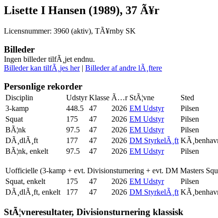
Lisette I Hansen (1989), 37 Ã¥r
Licensnummer: 3960 (aktiv), TÃ¥rnby SK
Billeder
Ingen billeder tilfÃ¸jet endnu.
Billeder kan tilfÃ¸jes her
|
Billeder af andre lÃ¸ftere
Personlige rekorder
Disciplin
Udstyr
Klasse
Ã…r
StÃ¦vne
Sted
3-kamp
448.5
47
2026
EM Udstyr
Pilsen
Squat
175
47
2026
EM Udstyr
Pilsen
BÃ¦nk
97.5
47
2026
EM Udstyr
Pilsen
DÃ¸dlÃ¸ft
177
47
2026
DM StyrkelÃ¸ft
KÃ¸benhav
BÃ¦nk, enkelt
97.5
47
2026
EM Udstyr
Pilsen
Uofficielle (3-kamp + evt. Divisionsturnering + evt. DM Masters Sq
Squat, enkelt
175
47
2026
EM Udstyr
Pilsen
DÃ¸dlÃ¸ft, enkelt
177
47
2026
DM StyrkelÃ¸ft
KÃ¸benhav
StÃ¦vneresultater, Divisionsturnering klassisk