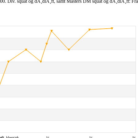
00. Div. squat og dÃ¸dlÃ¸ft, samt Masters DM squat og dÃ¸dlÃ¸ft: Fr