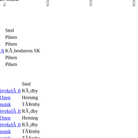
Sted
Pilsen
Pilsen
ft
KÃ¸benhavns SK
Pilsen
Pilsen
Sted
tyrkelÃ¸ft
RÃ¸dby
 Open
Herning
ssisk
TÃ¥rnby
tyrkelÃ¸ft
RÃ¸dby
 Open
Herning
tyrkelÃ¸ft
RÃ¸dby
ssisk
TÃ¥rnby