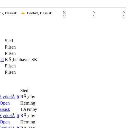
Sted
Pilsen
Pilsen
ft
KÃ¸benhavns SK
Pilsen
Pilsen
Sted
tyrkelÃ¸ft
RÃ¸dby
 Open
Herning
ssisk
TÃ¥rnby
tyrkelÃ¸ft
RÃ¸dby
 Open
Herning