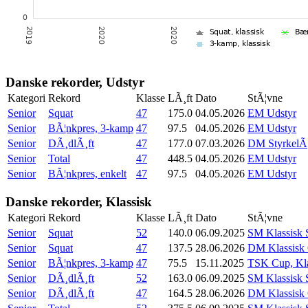
Danske rekorder, Udstyr
Kategori
Rekord
Klasse
LÃ¸ft
Dato
StÃ¦vne
Senior
Squat
47
175.0
04.05.2026
EM Udstyr
Senior
BÃ¦nkpres, 3-kamp
47
97.5
04.05.2026
EM Udstyr
Senior
DÃ¸dlÃ¸ft
47
177.0
07.03.2026
DM StyrkelÃ¸
Senior
Total
47
448.5
04.05.2026
EM Udstyr
Senior
BÃ¦nkpres, enkelt
47
97.5
04.05.2026
EM Udstyr
Danske rekorder, Klassisk
Kategori
Rekord
Klasse
LÃ¸ft
Dato
StÃ¦vne
Senior
Squat
52
140.0
06.09.2025
SM Klassisk S
Senior
Squat
47
137.5
28.06.2026
DM Klassisk
Senior
BÃ¦nkpres, 3-kamp
47
75.5
15.11.2025
TSK Cup, Kla
Senior
DÃ¸dlÃ¸ft
52
163.0
06.09.2025
SM Klassisk S
Senior
DÃ¸dlÃ¸ft
47
164.5
28.06.2026
DM Klassisk