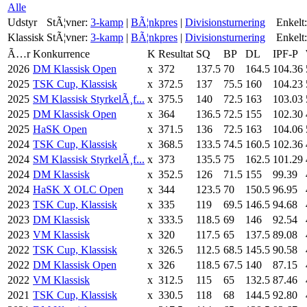
Alle
Udstyr
StÃ¦vner:
3-kamp
|
BÃ¦nkpres
|
Divisionsturnering
Enkelt:
Klassisk
StÃ¦vner:
3-kamp
|
BÃ¦nkpres
|
Divisionsturnering
Enkelt:
Ã…r
Konkurrence
K
Resultat
SQ
BP
DL
IPF-P
2026
DM Klassisk Open
x
372
137.5
70
164.5
104.36
2025
TSK Cup, Klassisk
x
372.5
137
75.5
160
104.23
2025
SM Klassisk StyrkelÃ¸f...
x
375.5
140
72.5
163
103.03
2025
DM Klassisk Open
x
364
136.5
72.5
155
102.30
2025
HaSK Open
x
371.5
136
72.5
163
104.06
2024
TSK Cup, Klassisk
x
368.5
133.5
74.5
160.5
102.36
2024
SM Klassisk StyrkelÃ¸f...
x
373
135.5
75
162.5
101.29
2024
DM Klassisk
x
352.5
126
71.5
155
99.39
2024
HaSK X OLC Open
x
344
123.5
70
150.5
96.95
2023
TSK Cup, Klassisk
x
335
119
69.5
146.5
94.68
2023
DM Klassisk
x
333.5
118.5
69
146
92.54
2023
VM Klassisk
x
320
117.5
65
137.5
89.08
2022
TSK Cup, Klassisk
x
326.5
112.5
68.5
145.5
90.58
2022
DM Klassisk Open
x
326
118.5
67.5
140
87.15
2022
VM Klassisk
x
312.5
115
65
132.5
87.46
2021
TSK Cup, Klassisk
x
330.5
118
68
144.5
92.80