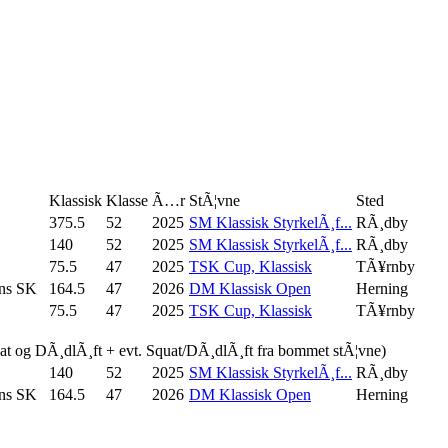
Klassisk
Klasse
Ã…r
StÃ¦vne
Sted
375.5
52
2025
SM Klassisk StyrkelÃ¸f...
RÃ¸dby
140
52
2025
SM Klassisk StyrkelÃ¸f...
RÃ¸dby
75.5
47
2025
TSK Cup, Klassisk
TÃ¥rnby
ns SK
164.5
47
2026
DM Klassisk Open
Herning
75.5
47
2025
TSK Cup, Klassisk
TÃ¥rnby
uat og DÃ¸dlÃ¸ft + evt. Squat/DÃ¸dlÃ¸ft fra bommet stÃ¦vne)
140
52
2025
SM Klassisk StyrkelÃ¸f...
RÃ¸dby
ns SK
164.5
47
2026
DM Klassisk Open
Herning