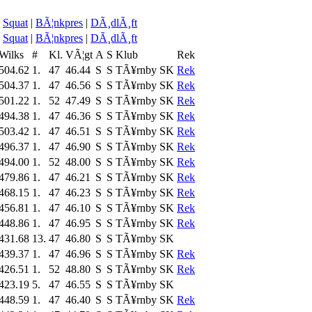
Squat
|
BÃ¦nkpres
|
DÃ¸dlÃ¸ft
Squat
|
BÃ¦nkpres
|
DÃ¸dlÃ¸ft
Wilks
#
Kl.
VÃ¦gt
A
S
Klub
Rek
504.62
1.
47
46.44
S
S
TÃ¥rnby SK
Rek
504.37
1.
47
46.56
S
S
TÃ¥rnby SK
Rek
501.22
1.
52
47.49
S
S
TÃ¥rnby SK
Rek
494.38
1.
47
46.36
S
S
TÃ¥rnby SK
Rek
503.42
1.
47
46.51
S
S
TÃ¥rnby SK
Rek
496.37
1.
47
46.90
S
S
TÃ¥rnby SK
Rek
494.00
1.
52
48.00
S
S
TÃ¥rnby SK
Rek
479.86
1.
47
46.21
S
S
TÃ¥rnby SK
Rek
468.15
1.
47
46.23
S
S
TÃ¥rnby SK
Rek
456.81
1.
47
46.10
S
S
TÃ¥rnby SK
Rek
448.86
1.
47
46.95
S
S
TÃ¥rnby SK
Rek
431.68
13.
47
46.80
S
S
TÃ¥rnby SK
439.37
1.
47
46.96
S
S
TÃ¥rnby SK
Rek
426.51
1.
52
48.80
S
S
TÃ¥rnby SK
Rek
423.19
5.
47
46.55
S
S
TÃ¥rnby SK
448.59
1.
47
46.40
S
S
TÃ¥rnby SK
Rek