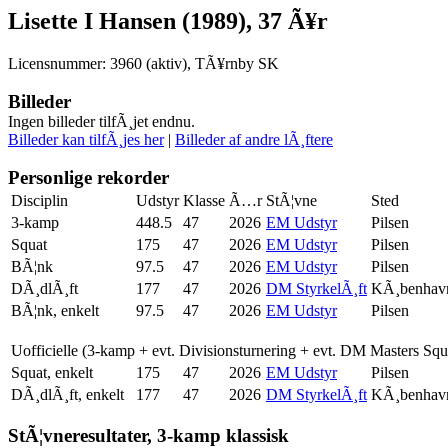
Lisette I Hansen (1989), 37 Ã¥r
Licensnummer: 3960 (aktiv), TÃ¥rnby SK
Billeder
Ingen billeder tilfÃ¸jet endnu.
Billeder kan tilfÃ¸jes her
|
Billeder af andre lÃ¸ftere
Personlige rekorder
Disciplin
Udstyr
Klasse
Ã…r
StÃ¦vne
Sted
3-kamp
448.5
47
2026
EM Udstyr
Pilsen
Squat
175
47
2026
EM Udstyr
Pilsen
BÃ¦nk
97.5
47
2026
EM Udstyr
Pilsen
DÃ¸dlÃ¸ft
177
47
2026
DM StyrkelÃ¸ft
KÃ¸benhav
BÃ¦nk, enkelt
97.5
47
2026
EM Udstyr
Pilsen
Uofficielle (3-kamp + evt. Divisionsturnering + evt. DM Masters Sq
Squat, enkelt
175
47
2026
EM Udstyr
Pilsen
DÃ¸dlÃ¸ft, enkelt
177
47
2026
DM StyrkelÃ¸ft
KÃ¸benhav
StÃ¦vneresultater, 3-kamp klassisk