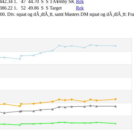
442.34
1.
47
44.70
S
S
TÃ¥rnby SK
Rek
386.22
1.
52
49.86
S
S
Target
Rek
00. Div. squat og dÃ¸dlÃ¸ft, samt Masters DM squat og dÃ¸dlÃ¸ft: Fr