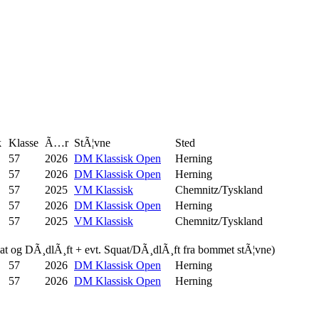
k
Klasse
Ã…r
StÃ¦vne
Sted
57
2026
DM Klassisk Open
Herning
57
2026
DM Klassisk Open
Herning
57
2025
VM Klassisk
Chemnitz/Tyskland
57
2026
DM Klassisk Open
Herning
57
2025
VM Klassisk
Chemnitz/Tyskland
uat og DÃ¸dlÃ¸ft + evt. Squat/DÃ¸dlÃ¸ft fra bommet stÃ¦vne)
57
2026
DM Klassisk Open
Herning
57
2026
DM Klassisk Open
Herning