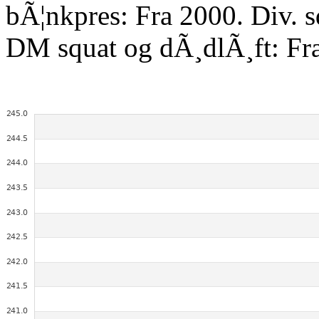
bÃ¦nkpres: Fra 2000. Div. 
DM squat og dÃ¸dlÃ¸ft: Fr