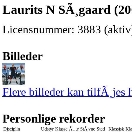
Laurits N SÃ¸gaard (20
Licensnummer: 3883 (aktiv
Billeder
Flere billeder kan tilfÃ¸jes 
Personlige rekorder
Disciplin
Udstyr
Klasse
Ã…r
StÃ¦vne
Sted
Klassisk
Kla