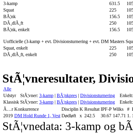
3-kamp
631.5
10
Squat
225
10
BÃ¦nk
156.5
10
DÃ¸dlÃ¸ft
250
10
BÃ¦nk, enkelt
156.5
10
Uofficielle (3-kamp + evt. Divisionsturnering + evt. DM Masters Sq
Squat, enkelt
225
10
DÃ¸dlÃ¸ft, enkelt
250
10
StÃ¦vneresultater, Divisi
Alle
Udstyr
StÃ¦vner:
3-kamp
|
BÃ¦nkpres
|
Divisionsturnering
Enkelt:
Klassisk
StÃ¦vner:
3-kamp
|
BÃ¦nkpres
|
Divisionsturnering
Enkelt:
Ã…r
Konkurrence
Disciplin
K
Resultat
IPF-P
Wilks
#
2019
DM Hold Runde 1, Vest
Dødløft
x
242.5
30.67
147.71
1.
StÃ¦vnedata: 3-kamp og bÃ¦