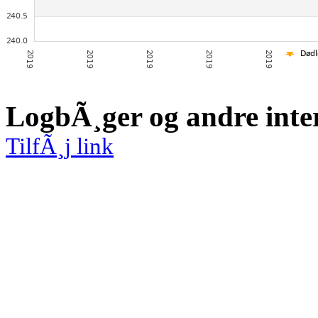
LogbÃ¸ger og andre inte
TilfÃ¸j link