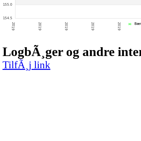
LogbÃ¸ger og andre inte
TilfÃ¸j link