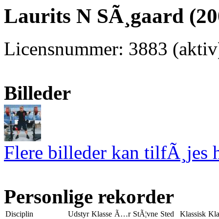
Laurits N SÃ¸gaard (20
Licensnummer: 3883 (aktiv
Billeder
Flere billeder kan tilfÃ¸jes 
Personlige rekorder
Disciplin
Udstyr
Klasse
Ã…r
StÃ¦vne
Sted
Klassisk
Kla