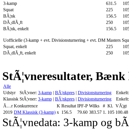
3-kamp
631.5
10
Squat
225
10
BÃ¦nk
156.5
10
DÃ¸dlÃ¸ft
250
10
BÃ¦nk, enkelt
156.5
10
Uofficielle (3-kamp + evt. Divisionsturnering + evt. DM Masters Sq
Squat, enkelt
225
10
DÃ¸dlÃ¸ft, enkelt
250
10
StÃ¦vneresultater, Bænk 
Alle
Udstyr
StÃ¦vner:
3-kamp
|
BÃ¦nkpres
|
Divisionsturnering
Enkelt:
Klassisk
StÃ¦vner:
3-kamp
|
BÃ¦nkpres
|
Divisionsturnering
Enkelt:
Ã…r
Konkurrence
K
Resultat
IPF-P
Wilks
#
Kl.
VÃ¦gt
2019
DM Klassisk (3-kamp)
x
156.5
79.60
383.57
1.
105
100.48
StÃ¦vnedata: 3-kamp og bÃ¦