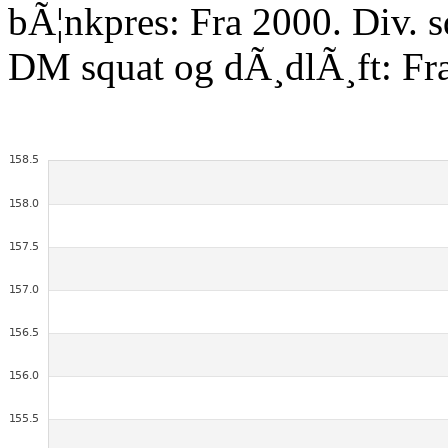
bÃ¦nkpres: Fra 2000. Div. 
DM squat og dÃ¸dlÃ¸ft: Fr