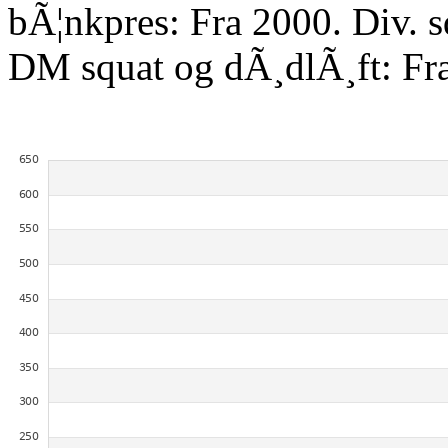
bÃ¦nkpres: Fra 2000. Div. 
DM squat og dÃ¸dlÃ¸ft: Fr