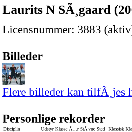
Laurits N SÃ¸gaard (20
Licensnummer: 3883 (aktiv
Billeder
Flere billeder kan tilfÃ¸jes 
Personlige rekorder
Disciplin
Udstyr
Klasse
Ã…r
StÃ¦vne
Sted
Klassisk
Kla