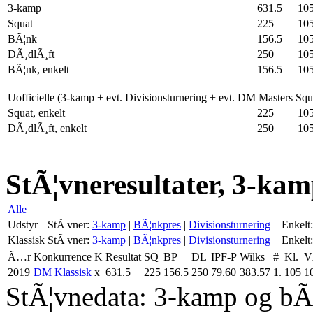
3-kamp
631.5
10
Squat
225
10
BÃ¦nk
156.5
10
DÃ¸dlÃ¸ft
250
10
BÃ¦nk, enkelt
156.5
10
Uofficielle (3-kamp + evt. Divisionsturnering + evt. DM Masters Sq
Squat, enkelt
225
10
DÃ¸dlÃ¸ft, enkelt
250
10
StÃ¦vneresultater, 3-kam
Alle
Udstyr
StÃ¦vner:
3-kamp
|
BÃ¦nkpres
|
Divisionsturnering
Enkelt:
Klassisk
StÃ¦vner:
3-kamp
|
BÃ¦nkpres
|
Divisionsturnering
Enkelt:
Ã…r
Konkurrence
K
Resultat
SQ
BP
DL
IPF-P
Wilks
#
Kl.
V
2019
DM Klassisk
x
631.5
225
156.5
250
79.60
383.57
1.
105
1
StÃ¦vnedata: 3-kamp og bÃ¦