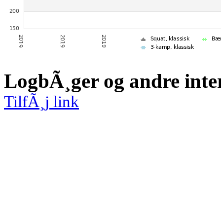
LogbÃ¸ger og andre inte
TilfÃ¸j link