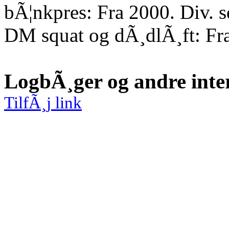
bÃ¦nkpres: Fra 2000. Div. 
DM squat og dÃ¸dlÃ¸ft: Fr
LogbÃ¸ger og andre inte
TilfÃ¸j link