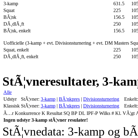
3-kamp
631.5
10
Squat
225
10
BÃ¦nk
156.5
10
DÃ¸dlÃ¸ft
250
10
BÃ¦nk, enkelt
156.5
10
Uofficielle (3-kamp + evt. Divisionsturnering + evt. DM Masters Sq
Squat, enkelt
225
10
DÃ¸dlÃ¸ft, enkelt
250
10
StÃ¦vneresultater, 3-kam
Alle
Udstyr
StÃ¦vner:
3-kamp
|
BÃ¦nkpres
|
Divisionsturnering
Enkelt:
Klassisk
StÃ¦vner:
3-kamp
|
BÃ¦nkpres
|
Divisionsturnering
Enkelt:
Ã…r
Konkurrence
K
Resultat
SQ
BP
DL
IPF-P
Wilks
#
Kl.
VÃ¦gt
Ingen udstyr 3-kamp stÃ¦vner resulater!
StÃ¦vnedata: 3-kamp og bÃ¦