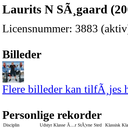
Laurits N SÃ¸gaard (20
Licensnummer: 3883 (aktiv
Billeder
Flere billeder kan tilfÃ¸jes 
Personlige rekorder
Disciplin
Udstyr
Klasse
Ã…r
StÃ¦vne
Sted
Klassisk
Kla