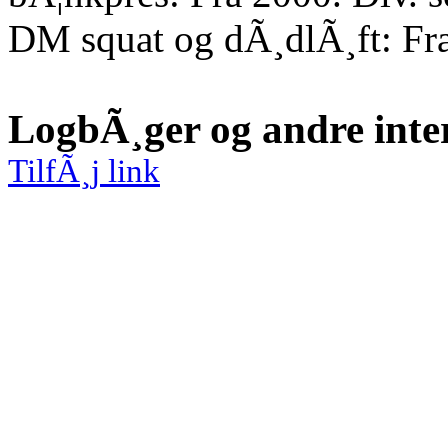
DM squat og dÃ¸dlÃ¸ft: Fr
LogbÃ¸ger og andre inte
TilfÃ¸j link