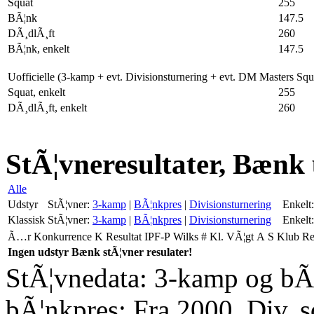
Squat
255
BÃ¦nk
147.5
DÃ¸dlÃ¸ft
260
BÃ¦nk, enkelt
147.5
Uofficielle (3-kamp + evt. Divisionsturnering + evt. DM Masters Sq
Squat, enkelt
255
DÃ¸dlÃ¸ft, enkelt
260
StÃ¦vneresultater, Bænk
Alle
Udstyr
StÃ¦vner:
3-kamp
|
BÃ¦nkpres
|
Divisionsturnering
Enkelt:
Klassisk
StÃ¦vner:
3-kamp
|
BÃ¦nkpres
|
Divisionsturnering
Enkelt:
Ã…r
Konkurrence
K
Resultat
IPF-P
Wilks
#
Kl.
VÃ¦gt
A
S
Klub
R
Ingen udstyr Bænk stÃ¦vner resulater!
StÃ¦vnedata: 3-kamp og bÃ¦
bÃ¦nkpres: Fra 2000. Div. 