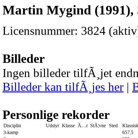
Martin Mygind (1991),
Licensnummer: 3824 (aktiv
Billeder
Ingen billeder tilfÃ¸jet end
Billeder kan tilfÃ¸jes her
|
B
Personlige rekorder
Disciplin
Udstyr
Klasse
Ã…r
StÃ¦vne
Sted
Klassis
3-kamp
657.5