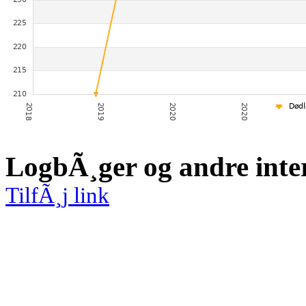
LogbÃ¸ger og andre inte
TilfÃ¸j link