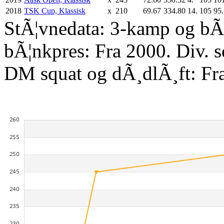
2018
TSK Cup, Klassisk
x
210
69.67
334.80
14.
105
95
StÃ¦vnedata: 3-kamp og bÃ¦
bÃ¦nkpres: Fra 2000. Div. 
DM squat og dÃ¸dlÃ¸ft: Fr