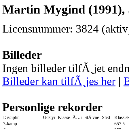
Martin Mygind (1991),
Licensnummer: 3824 (aktiv
Billeder
Ingen billeder tilfÃ¸jet end
Billeder kan tilfÃ¸jes her
|
B
Personlige rekorder
Disciplin
Udstyr
Klasse
Ã…r
StÃ¦vne
Sted
Klassis
3-kamp
657.5