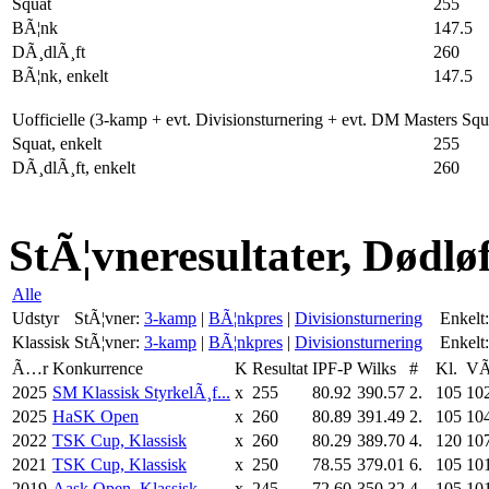
Squat
255
BÃ¦nk
147.5
DÃ¸dlÃ¸ft
260
BÃ¦nk, enkelt
147.5
Uofficielle (3-kamp + evt. Divisionsturnering + evt. DM Masters Sq
Squat, enkelt
255
DÃ¸dlÃ¸ft, enkelt
260
StÃ¦vneresultater, Dødløf
Alle
Udstyr
StÃ¦vner:
3-kamp
|
BÃ¦nkpres
|
Divisionsturnering
Enkelt:
Klassisk
StÃ¦vner:
3-kamp
|
BÃ¦nkpres
|
Divisionsturnering
Enkelt:
Ã…r
Konkurrence
K
Resultat
IPF-P
Wilks
#
Kl.
VÃ
2025
SM Klassisk StyrkelÃ¸f...
x
255
80.92
390.57
2.
105
10
2025
HaSK Open
x
260
80.89
391.49
2.
105
10
2022
TSK Cup, Klassisk
x
260
80.29
389.70
4.
120
10
2021
TSK Cup, Klassisk
x
250
78.55
379.01
6.
105
10
2019
Aask Open, Klassisk
x
245
72.60
350.32
4.
105
10