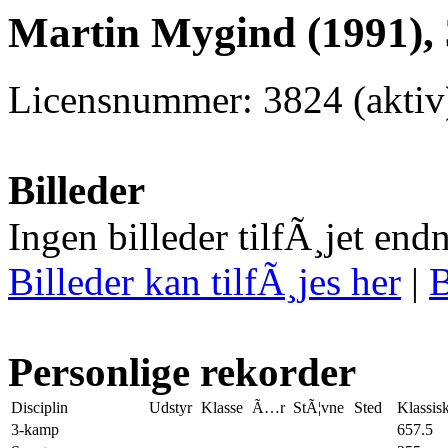
Martin Mygind (1991),
Licensnummer: 3824 (aktiv
Billeder
Ingen billeder tilfÃ¸jet end
Billeder kan tilfÃ¸jes her
|
B
Personlige rekorder
Disciplin
Udstyr
Klasse
Ã…r
StÃ¦vne
Sted
Klassis
3-kamp
657.5