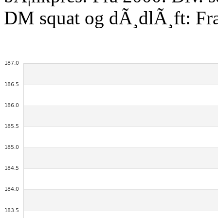
DM squat og dÃ¸dlÃ¸ft: Fr