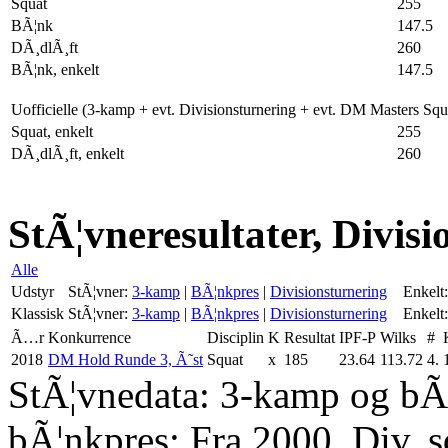
Squat
255
BÃ¦nk
147.5
DÃ¸dlÃ¸ft
260
BÃ¦nk, enkelt
147.5
Uofficielle (3-kamp + evt. Divisionsturnering + evt. DM Masters Sq
Squat, enkelt
255
DÃ¸dlÃ¸ft, enkelt
260
StÃ¦vneresultater, Divisi
Alle
Udstyr
StÃ¦vner:
3-kamp
|
BÃ¦nkpres
|
Divisionsturnering
Enkelt:
Klassisk
StÃ¦vner:
3-kamp
|
BÃ¦nkpres
|
Divisionsturnering
Enkelt:
Ã…r
Konkurrence
Disciplin
K
Resultat
IPF-P
Wilks
#
2018
DM Hold Runde 3, Ã˜st
Squat
x
185
23.64
113.72
4.
StÃ¦vnedata: 3-kamp og bÃ¦
bÃ¦nkpres: Fra 2000. Div. 