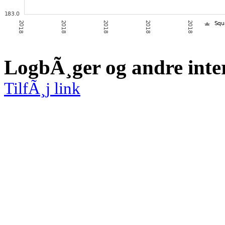
LogbÃ¸ger og andre inte
TilfÃ¸j link