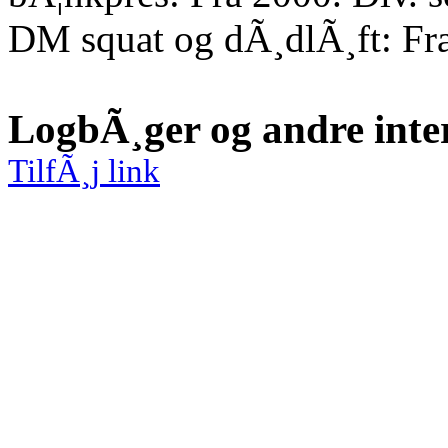
DM squat og dÃ¸dlÃ¸ft: Fr
LogbÃ¸ger og andre inte
TilfÃ¸j link