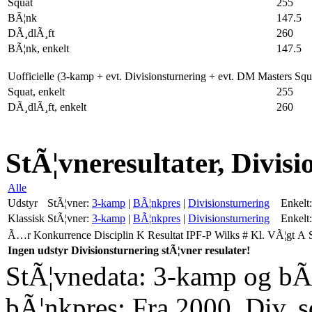
Squat
255
BÃ¦nk
147.5
DÃ¸dlÃ¸ft
260
BÃ¦nk, enkelt
147.5
Uofficielle (3-kamp + evt. Divisionsturnering + evt. DM Masters Sq
Squat, enkelt
255
DÃ¸dlÃ¸ft, enkelt
260
StÃ¦vneresultater, Divis
Alle
Udstyr
StÃ¦vner:
3-kamp
|
BÃ¦nkpres
|
Divisionsturnering
Enkelt:
Klassisk
StÃ¦vner:
3-kamp
|
BÃ¦nkpres
|
Divisionsturnering
Enkelt:
Ã…r
Konkurrence
Disciplin
K
Resultat
IPF-P
Wilks
#
Kl.
VÃ¦gt
A
Ingen udstyr Divisionsturnering stÃ¦vner resulater!
StÃ¦vnedata: 3-kamp og bÃ¦
bÃ¦nkpres: Fra 2000. Div. 