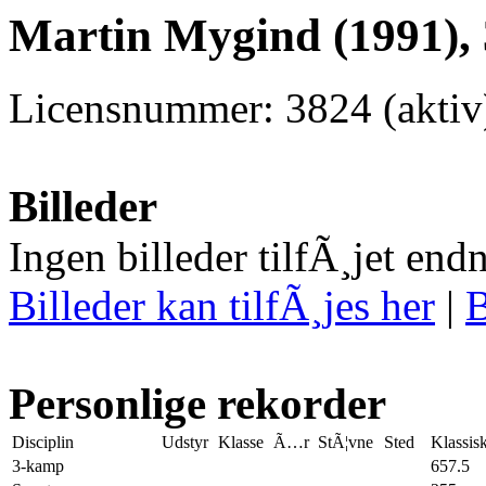
Martin Mygind (1991),
Licensnummer: 3824 (aktiv
Billeder
Ingen billeder tilfÃ¸jet end
Billeder kan tilfÃ¸jes her
|
B
Personlige rekorder
Disciplin
Udstyr
Klasse
Ã…r
StÃ¦vne
Sted
Klassis
3-kamp
657.5