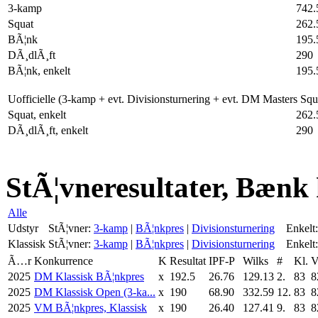
3-kamp
742.
Squat
262.
BÃ¦nk
195.
DÃ¸dlÃ¸ft
290
BÃ¦nk, enkelt
195.
Uofficielle (3-kamp + evt. Divisionsturnering + evt. DM Masters Sq
Squat, enkelt
262.
DÃ¸dlÃ¸ft, enkelt
290
StÃ¦vneresultater, Bænk 
Alle
Udstyr
StÃ¦vner:
3-kamp
|
BÃ¦nkpres
|
Divisionsturnering
Enkelt:
Klassisk
StÃ¦vner:
3-kamp
|
BÃ¦nkpres
|
Divisionsturnering
Enkelt:
Ã…r
Konkurrence
K
Resultat
IPF-P
Wilks
#
Kl.
V
2025
DM Klassisk BÃ¦nkpres
x
192.5
26.76
129.13
2.
83
8
2025
DM Klassisk Open (3-ka...
x
190
68.90
332.59
12.
83
8
2025
VM BÃ¦nkpres, Klassisk
x
190
26.40
127.41
9.
83
8