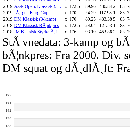
2019
Aask Open, Klassisk (3...
x
172.5
89.96
436.84
2.
83
7
2019
JÃ¸rgen Krog Cup
x
170
24.29
117.98
1.
83
7
2019
DM Klassisk (3-kamp)
x
170
89.25
433.38
5.
83
7
2018
DM Klassisk BÃ¦nkpres
x
172.5
24.94
121.53
1.
83
7
2018
JM Klassisk StyrkelÃ¸f...
x
176
93.10
453.86
2.
83
7
StÃ¦vnedata: 3-kamp og bÃ¦
bÃ¦nkpres: Fra 2000. Div. 
DM squat og dÃ¸dlÃ¸ft: Fr