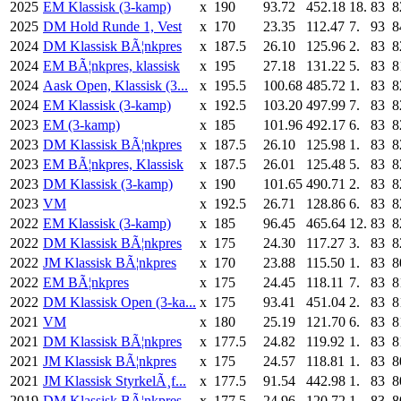
2025
EM Klassisk (3-kamp)
x
190
93.72
452.18
18.
83
8
2025
DM Hold Runde 1, Vest
x
170
23.35
112.47
7.
93
8
2024
DM Klassisk BÃ¦nkpres
x
187.5
26.10
125.96
2.
83
8
2024
EM BÃ¦nkpres, klassisk
x
195
27.18
131.22
5.
83
8
2024
Aask Open, Klassisk (3...
x
195.5
100.68
485.72
1.
83
8
2024
EM Klassisk (3-kamp)
x
192.5
103.20
497.99
7.
83
8
2023
EM (3-kamp)
x
185
101.96
492.17
6.
83
8
2023
DM Klassisk BÃ¦nkpres
x
187.5
26.10
125.98
1.
83
8
2023
EM BÃ¦nkpres, Klassisk
x
187.5
26.01
125.48
5.
83
8
2023
DM Klassisk (3-kamp)
x
190
101.65
490.71
2.
83
8
2023
VM
x
192.5
26.71
128.86
6.
83
8
2022
EM Klassisk (3-kamp)
x
185
96.45
465.64
12.
83
8
2022
DM Klassisk BÃ¦nkpres
x
175
24.30
117.27
3.
83
8
2022
JM Klassisk BÃ¦nkpres
x
170
23.88
115.50
1.
83
8
2022
EM BÃ¦nkpres
x
175
24.45
118.11
7.
83
8
2022
DM Klassisk Open (3-ka...
x
175
93.41
451.04
2.
83
8
2021
VM
x
180
25.19
121.70
6.
83
8
2021
DM Klassisk BÃ¦nkpres
x
177.5
24.82
119.92
1.
83
8
2021
JM Klassisk BÃ¦nkpres
x
175
24.57
118.81
1.
83
8
2021
JM Klassisk StyrkelÃ¸f...
x
177.5
91.54
442.98
1.
83
8
2019
DM Klassisk BÃ¦nkpres
x
177.5
24.96
120.72
1.
83
8