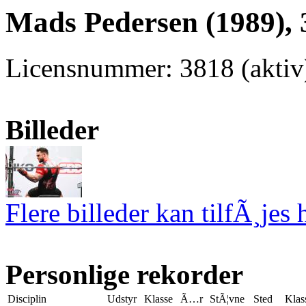
Mads Pedersen (1989), 
Licensnummer: 3818 (akti
Billeder
Flere billeder kan tilfÃ¸jes 
Personlige rekorder
Disciplin
Udstyr
Klasse
Ã…r
StÃ¦vne
Sted
Klas