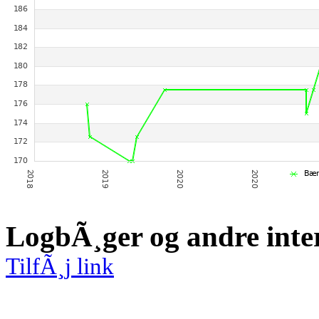
LogbÃ¸ger og andre inte
TilfÃ¸j link