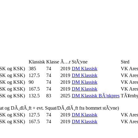
Klassisk
Klasse
Ã…r
StÃ¦vne
Sted
TSK og KSK)
385
74
2019
DM Klassisk
VK Ares
TSK og KSK)
127.5
74
2019
DM Klassisk
VK Ares
TSK og KSK)
90
74
2019
DM Klassisk
VK Ares
TSK og KSK)
167.5
74
2019
DM Klassisk
VK Ares
TSK og KSK)
132.5
83
2025
DM Klassisk BÃ¦nkpres
TÃ¥rnb
uat og DÃ¸dlÃ¸ft + evt. Squat/DÃ¸dlÃ¸ft fra bommet stÃ¦vne)
TSK og KSK)
127.5
74
2019
DM Klassisk
VK Ares
TSK og KSK)
167.5
74
2019
DM Klassisk
VK Ares