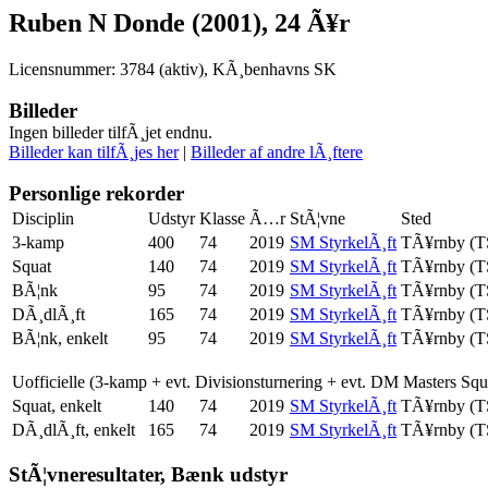
Ruben N Donde (2001), 24 Ã¥r
Licensnummer: 3784 (aktiv), KÃ¸benhavns SK
Billeder
Ingen billeder tilfÃ¸jet endnu.
Billeder kan tilfÃ¸jes her
|
Billeder af andre lÃ¸ftere
Personlige rekorder
Disciplin
Udstyr
Klasse
Ã…r
StÃ¦vne
Sted
3-kamp
400
74
2019
SM StyrkelÃ¸ft
TÃ¥rnby (
Squat
140
74
2019
SM StyrkelÃ¸ft
TÃ¥rnby (
BÃ¦nk
95
74
2019
SM StyrkelÃ¸ft
TÃ¥rnby (
DÃ¸dlÃ¸ft
165
74
2019
SM StyrkelÃ¸ft
TÃ¥rnby (
BÃ¦nk, enkelt
95
74
2019
SM StyrkelÃ¸ft
TÃ¥rnby (
Uofficielle (3-kamp + evt. Divisionsturnering + evt. DM Masters Sq
Squat, enkelt
140
74
2019
SM StyrkelÃ¸ft
TÃ¥rnby (
DÃ¸dlÃ¸ft, enkelt
165
74
2019
SM StyrkelÃ¸ft
TÃ¥rnby (
StÃ¦vneresultater, Bænk udstyr