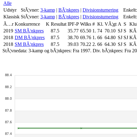
Alle
Udstyr
StÃ¦vner:
3-kamp
|
BÃ¦nkpres
|
Divisionsturnering
Enkelt:
Klassisk
StÃ¦vner:
3-kamp
|
BÃ¦nkpres
|
Divisionsturnering
Enkelt:
Ã…r
Konkurrence
K
Resultat
IPF-P
Wilks
#
Kl.
VÃ¦gt
A
S
Klu
2019
SM BÃ¦nkpres
87.5
35.77
65.50
1.
74
70.10
SJ
S
KÃ¸
2018
DM BÃ¦nkpres
87.5
38.70
69.76
1.
66
64.80
SJ
SJ
KÃ¸
2018
SM BÃ¦nkpres
87.5
39.03
70.22
2.
66
64.30
SJ
S
KÃ¸
StÃ¦vnedata: 3-kamp og bÃ¦nkpres: Fra 1997. Div. bÃ¦nkpres: Fra 20