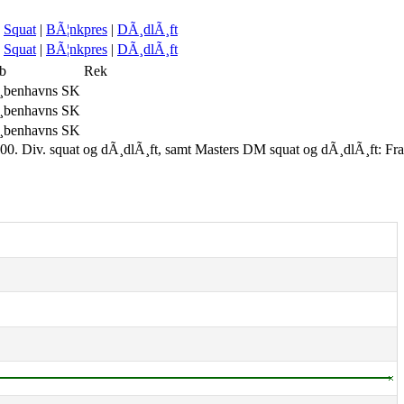
Squat
|
BÃ¦nkpres
|
DÃ¸dlÃ¸ft
Squat
|
BÃ¦nkpres
|
DÃ¸dlÃ¸ft
b
Rek
benhavns SK
benhavns SK
benhavns SK
00. Div. squat og dÃ¸dlÃ¸ft, samt Masters DM squat og dÃ¸dlÃ¸ft: Fr