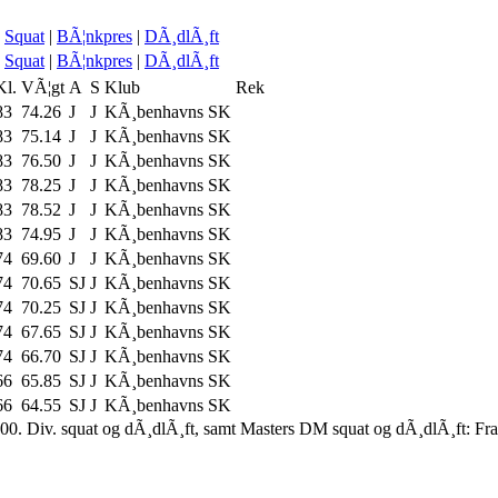
Squat
|
BÃ¦nkpres
|
DÃ¸dlÃ¸ft
Squat
|
BÃ¦nkpres
|
DÃ¸dlÃ¸ft
Kl.
VÃ¦gt
A
S
Klub
Rek
83
74.26
J
J
KÃ¸benhavns SK
83
75.14
J
J
KÃ¸benhavns SK
83
76.50
J
J
KÃ¸benhavns SK
83
78.25
J
J
KÃ¸benhavns SK
83
78.52
J
J
KÃ¸benhavns SK
83
74.95
J
J
KÃ¸benhavns SK
74
69.60
J
J
KÃ¸benhavns SK
74
70.65
SJ
J
KÃ¸benhavns SK
74
70.25
SJ
J
KÃ¸benhavns SK
74
67.65
SJ
J
KÃ¸benhavns SK
74
66.70
SJ
J
KÃ¸benhavns SK
66
65.85
SJ
J
KÃ¸benhavns SK
66
64.55
SJ
J
KÃ¸benhavns SK
00. Div. squat og dÃ¸dlÃ¸ft, samt Masters DM squat og dÃ¸dlÃ¸ft: Fr