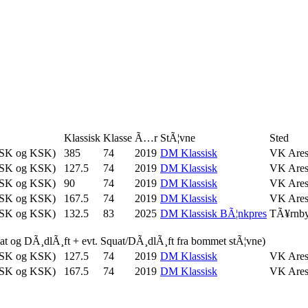
Klassisk
Klasse
Ã…r
StÃ¦vne
Sted
TSK og KSK)
385
74
2019
DM Klassisk
VK Ares
TSK og KSK)
127.5
74
2019
DM Klassisk
VK Ares
TSK og KSK)
90
74
2019
DM Klassisk
VK Ares
TSK og KSK)
167.5
74
2019
DM Klassisk
VK Ares
TSK og KSK)
132.5
83
2025
DM Klassisk BÃ¦nkpres
TÃ¥rnb
uat og DÃ¸dlÃ¸ft + evt. Squat/DÃ¸dlÃ¸ft fra bommet stÃ¦vne)
TSK og KSK)
127.5
74
2019
DM Klassisk
VK Ares
TSK og KSK)
167.5
74
2019
DM Klassisk
VK Ares