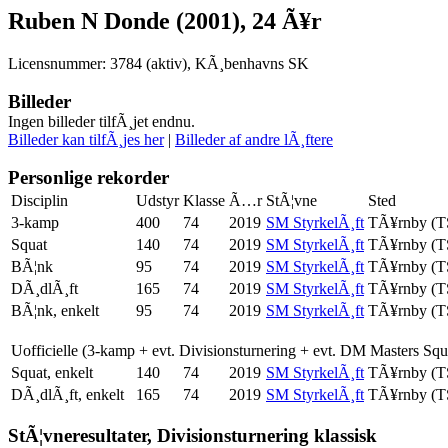
Ruben N Donde (2001), 24 Ã¥r
Licensnummer: 3784 (aktiv), KÃ¸benhavns SK
Billeder
Ingen billeder tilfÃ¸jet endnu.
Billeder kan tilfÃ¸jes her
|
Billeder af andre lÃ¸ftere
Personlige rekorder
Disciplin
Udstyr
Klasse
Ã…r
StÃ¦vne
Sted
3-kamp
400
74
2019
SM StyrkelÃ¸ft
TÃ¥rnby (
Squat
140
74
2019
SM StyrkelÃ¸ft
TÃ¥rnby (
BÃ¦nk
95
74
2019
SM StyrkelÃ¸ft
TÃ¥rnby (
DÃ¸dlÃ¸ft
165
74
2019
SM StyrkelÃ¸ft
TÃ¥rnby (
BÃ¦nk, enkelt
95
74
2019
SM StyrkelÃ¸ft
TÃ¥rnby (
Uofficielle (3-kamp + evt. Divisionsturnering + evt. DM Masters Sq
Squat, enkelt
140
74
2019
SM StyrkelÃ¸ft
TÃ¥rnby (
DÃ¸dlÃ¸ft, enkelt
165
74
2019
SM StyrkelÃ¸ft
TÃ¥rnby (
StÃ¦vneresultater, Divisionsturnering klassisk