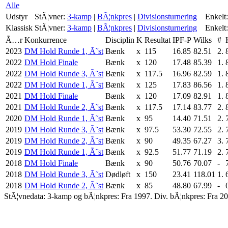
Alle
Udstyr
StÃ¦vner:
3-kamp
|
BÃ¦nkpres
|
Divisionsturnering
Enkelt:
Klassisk
StÃ¦vner:
3-kamp
|
BÃ¦nkpres
|
Divisionsturnering
Enkelt:
Ã…r
Konkurrence
Disciplin
K
Resultat
IPF-P
Wilks
#
2023
DM Hold Runde 1, Ã˜st
Bænk
x
115
16.85
82.51
2.
2022
DM Hold Finale
Bænk
x
120
17.48
85.39
1.
2022
DM Hold Runde 3, Ã˜st
Bænk
x
117.5
16.96
82.59
1.
2022
DM Hold Runde 1, Ã˜st
Bænk
x
125
17.83
86.56
1.
2021
DM Hold Finale
Bænk
x
120
17.09
82.91
1.
2021
DM Hold Runde 2, Ã˜st
Bænk
x
117.5
17.14
83.77
2.
2020
DM Hold Runde 1, Ã˜st
Bænk
x
95
14.40
71.51
2.
2019
DM Hold Runde 3, Ã˜st
Bænk
x
97.5
53.30
72.55
2.
2019
DM Hold Runde 2, Ã˜st
Bænk
x
90
49.35
67.27
3.
2019
DM Hold Runde 1, Ã˜st
Bænk
x
92.5
51.77
71.19
2.
2018
DM Hold Finale
Bænk
x
90
50.76
70.07
-
2018
DM Hold Runde 3, Ã˜st
Dødløft
x
150
23.41
118.01
1.
2018
DM Hold Runde 2, Ã˜st
Bænk
x
85
48.80
67.99
-
StÃ¦vnedata: 3-kamp og bÃ¦nkpres: Fra 1997. Div. bÃ¦nkpres: Fra 20