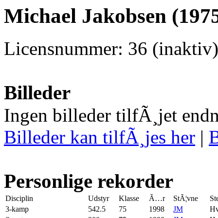
Michael Jakobsen (1975
Licensnummer: 36 (inaktiv)
Billeder
Ingen billeder tilfÃ¸jet end
Billeder kan tilfÃ¸jes her
|
B
Personlige rekorder
Disciplin
Udstyr
Klasse
Ã…r
StÃ¦vne
St
3-kamp
542.5
75
1998
JM
Hv