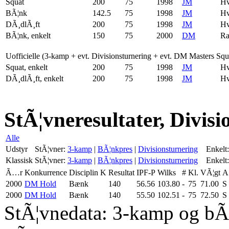
Squat
200
75
1998
JM
Hv
BÃ¦nk
142.5
75
1998
JM
Hv
DÃ¸dlÃ¸ft
200
75
1998
JM
Hv
BÃ¦nk, enkelt
150
75
2000
DM
Ra
Uofficielle (3-kamp + evt. Divisionsturnering + evt. DM Masters Sq
Squat, enkelt
200
75
1998
JM
Hv
DÃ¸dlÃ¸ft, enkelt
200
75
1998
JM
Hv
StÃ¦vneresultater, Divis
Alle
Udstyr
StÃ¦vner:
3-kamp
|
BÃ¦nkpres
|
Divisionsturnering
Enkelt:
Klassisk
StÃ¦vner:
3-kamp
|
BÃ¦nkpres
|
Divisionsturnering
Enkelt:
Ã…r
Konkurrence
Disciplin
K
Resultat
IPF-P
Wilks
#
Kl.
VÃ¦gt
A
2000
DM Hold
Bænk
140
56.56
103.80
-
75
71.00
S
2000
DM Hold
Bænk
140
55.50
102.51
-
75
72.50
S
StÃ¦vnedata: 3-kamp og bÃ¦