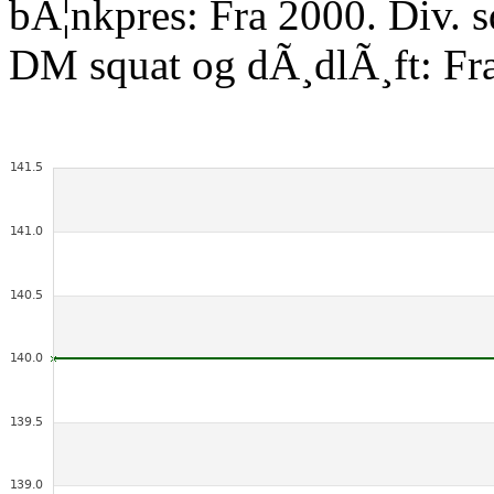
bÃ¦nkpres: Fra 2000. Div. 
DM squat og dÃ¸dlÃ¸ft: Fr