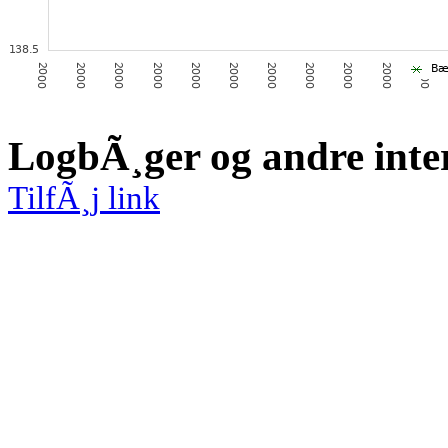
LogbÃ¸ger og andre inte
TilfÃ¸j link