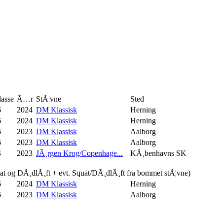
asse
Ã…r
StÃ¦vne
Sted
6
2024
DM Klassisk
Herning
6
2024
DM Klassisk
Herning
6
2023
DM Klassisk
Aalborg
6
2023
DM Klassisk
Aalborg
4
2023
JÃ¸rgen Krog/Copenhage...
KÃ¸benhavns SK
uat og DÃ¸dlÃ¸ft + evt. Squat/DÃ¸dlÃ¸ft fra bommet stÃ¦vne)
6
2024
DM Klassisk
Herning
6
2023
DM Klassisk
Aalborg