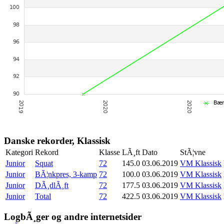
Danske rekorder, Klassisk
Kategori
Rekord
Klasse
LÃ¸ft
Dato
StÃ¦vne
Junior
Squat
72
145.0
03.06.2019
VM Klassisk
Junior
BÃ¦nkpres, 3-kamp
72
100.0
03.06.2019
VM Klassisk
Junior
DÃ¸dlÃ¸ft
72
177.5
03.06.2019
VM Klassisk
Junior
Total
72
422.5
03.06.2019
VM Klassisk
LogbÃ¸ger og andre internetsider