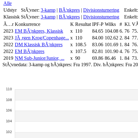
Alle
Udstyr
StÃ¦vner:
3-kamp
|
BÃ¦nkpres
|
Divisionsturnering
Enkelt:
Klassisk
StÃ¦vner:
3-kamp
|
BÃ¦nkpres
|
Divisionsturnering
Enkelt:
Ã…r
Konkurrence
K
Resultat
IPF-P
Wilks
#
Kl.
VÃ
2023
EM BÃ¦nkpres, Klassisk
x
110
84.65
104.08
6.
76
75
2023
JÃ¸rgen Krog/Copenhage...
x
110
84.00
102.62
2.
84
77
2022
DM Klassisk BÃ¦nkpres
x
108.5
83.06
101.69
1.
84
76
2022
EM BÃ¦nkpres
x
107.5
82.81
101.90
4.
76
75
2019
NM Sub-Junior/Junior, ...
x
90
69.86
86.46
1.
84
73
StÃ¦vnedata: 3-kamp og bÃ¦nkpres: Fra 1997. Div. bÃ¦nkpres: Fra 20