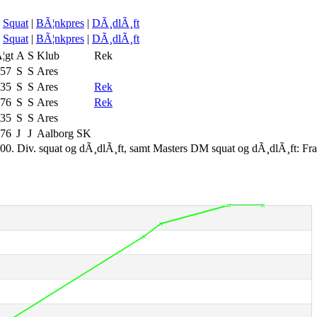
Squat
|
BÃ¦nkpres
|
DÃ¸dlÃ¸ft
Squat
|
BÃ¦nkpres
|
DÃ¸dlÃ¸ft
¦gt
A
S
Klub
Rek
.57
S
S
Ares
.35
S
S
Ares
Rek
.76
S
S
Ares
Rek
.35
S
S
Ares
.76
J
J
Aalborg SK
00. Div. squat og dÃ¸dlÃ¸ft, samt Masters DM squat og dÃ¸dlÃ¸ft: Fr