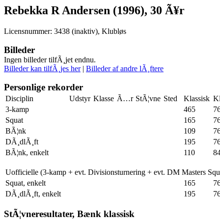
Rebekka R Andersen (1996), 30 Ã¥r
Licensnummer: 3438 (inaktiv), Klubløs
Billeder
Ingen billeder tilfÃ¸jet endnu.
Billeder kan tilfÃ¸jes her
|
Billeder af andre lÃ¸ftere
Personlige rekorder
Disciplin
Udstyr
Klasse
Ã…r
StÃ¦vne
Sted
Klassisk
Kl
3-kamp
465
7
Squat
165
7
BÃ¦nk
109
7
DÃ¸dlÃ¸ft
195
7
BÃ¦nk, enkelt
110
8
Uofficielle (3-kamp + evt. Divisionsturnering + evt. DM Masters Sq
Squat, enkelt
165
7
DÃ¸dlÃ¸ft, enkelt
195
7
StÃ¦vneresultater, Bænk klassisk