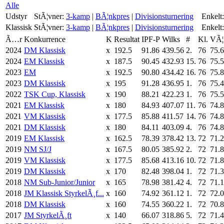
Alle
Udstyr
StÃ¦vner:
3-kamp
|
BÃ¦nkpres
|
Divisionsturnering
Enkelt:
Klassisk
StÃ¦vner:
3-kamp
|
BÃ¦nkpres
|
Divisionsturnering
Enkelt:
Ã…r
Konkurrence
K
Resultat
IPF-P
Wilks
#
Kl.
VÃ¦
2024
DM Klassisk
x
192.5
91.86
439.56
2.
76
75.
2024
EM Klassisk
x
187.5
90.45
432.93
15.
76
75.
2023
EM
x
192.5
90.80
434.42
16.
76
75.
2023
DM Klassisk
x
195
91.28
436.95
1.
76
75.
2022
TSK Cup, Klassisk
x
190
88.21
422.23
1.
76
75.
2021
EM Klassisk
x
180
84.93
407.07
11.
76
74.
2021
VM Klassisk
x
177.5
85.88
411.57
14.
76
74.
2021
DM Klassisk
x
180
84.11
403.09
4.
76
74.
2019
EM Klassisk
x
162.5
78.39
378.42
13.
72
71.
2019
NM SJ/J
x
167.5
80.05
385.92
2.
72
71.
2019
VM Klassisk
x
177.5
85.68
413.16
10.
72
71.
2019
DM Klassisk
x
170
82.48
398.04
1.
72
71.
2018
NM Sub-Junior/Junior
x
165
78.98
381.42
4.
72
71.
2018
JM Klassisk StyrkelÃ¸f...
x
160
74.92
361.12
1.
72
72.
2018
DM Klassisk
x
160
74.55
360.22
1.
72
70.
2017
JM StyrkelÃ¸ft
x
140
66.07
318.86
5.
72
71.