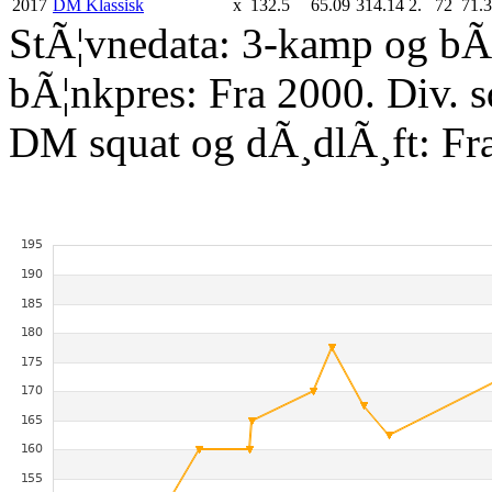
2017
DM Klassisk
x
132.5
65.09
314.14
2.
72
71.
StÃ¦vnedata: 3-kamp og bÃ¦
bÃ¦nkpres: Fra 2000. Div. 
DM squat og dÃ¸dlÃ¸ft: Fr