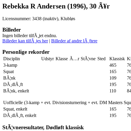
Rebekka R Andersen (1996), 30 Ã¥r
Licensnummer: 3438 (inaktiv), Klubløs
Billeder
Ingen billeder tilfÃ¸jet endnu.
Billeder kan tilfÃ¸jes her
|
Billeder af andre lÃ¸ftere
Personlige rekorder
Disciplin
Udstyr
Klasse
Ã…r
StÃ¦vne
Sted
Klassisk
Kl
3-kamp
465
7
Squat
165
7
BÃ¦nk
109
7
DÃ¸dlÃ¸ft
195
7
BÃ¦nk, enkelt
110
8
Uofficielle (3-kamp + evt. Divisionsturnering + evt. DM Masters Sq
Squat, enkelt
165
7
DÃ¸dlÃ¸ft, enkelt
195
7
StÃ¦vneresultater, Dødløft klassisk