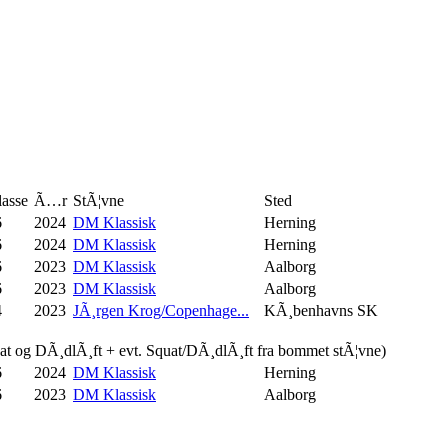
asse
Ã…r
StÃ¦vne
Sted
6
2024
DM Klassisk
Herning
6
2024
DM Klassisk
Herning
6
2023
DM Klassisk
Aalborg
6
2023
DM Klassisk
Aalborg
4
2023
JÃ¸rgen Krog/Copenhage...
KÃ¸benhavns SK
uat og DÃ¸dlÃ¸ft + evt. Squat/DÃ¸dlÃ¸ft fra bommet stÃ¦vne)
6
2024
DM Klassisk
Herning
6
2023
DM Klassisk
Aalborg