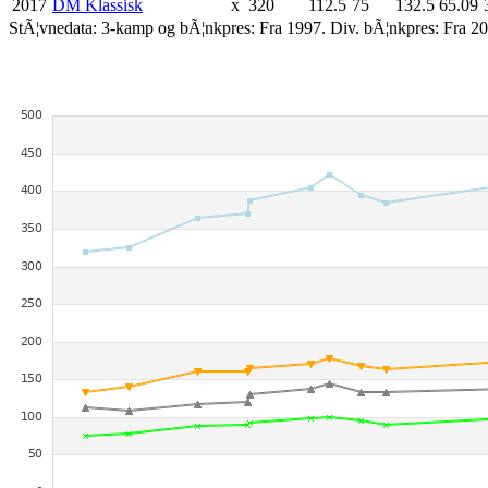
2017
DM Klassisk
x
320
112.5
75
132.5
65.09
StÃ¦vnedata: 3-kamp og bÃ¦nkpres: Fra 1997. Div. bÃ¦nkpres: Fra 20