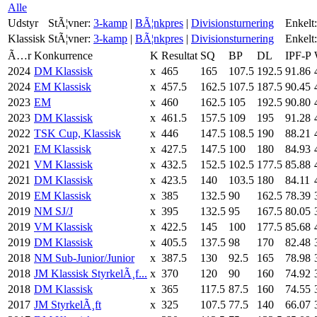
Alle
Udstyr
StÃ¦vner:
3-kamp
|
BÃ¦nkpres
|
Divisionsturnering
Enkelt:
Klassisk
StÃ¦vner:
3-kamp
|
BÃ¦nkpres
|
Divisionsturnering
Enkelt:
Ã…r
Konkurrence
K
Resultat
SQ
BP
DL
IPF-P
2024
DM Klassisk
x
465
165
107.5
192.5
91.86
2024
EM Klassisk
x
457.5
162.5
107.5
187.5
90.45
2023
EM
x
460
162.5
105
192.5
90.80
2023
DM Klassisk
x
461.5
157.5
109
195
91.28
2022
TSK Cup, Klassisk
x
446
147.5
108.5
190
88.21
2021
EM Klassisk
x
427.5
147.5
100
180
84.93
2021
VM Klassisk
x
432.5
152.5
102.5
177.5
85.88
2021
DM Klassisk
x
423.5
140
103.5
180
84.11
2019
EM Klassisk
x
385
132.5
90
162.5
78.39
2019
NM SJ/J
x
395
132.5
95
167.5
80.05
2019
VM Klassisk
x
422.5
145
100
177.5
85.68
2019
DM Klassisk
x
405.5
137.5
98
170
82.48
2018
NM Sub-Junior/Junior
x
387.5
130
92.5
165
78.98
2018
JM Klassisk StyrkelÃ¸f...
x
370
120
90
160
74.92
2018
DM Klassisk
x
365
117.5
87.5
160
74.55
2017
JM StyrkelÃ¸ft
x
325
107.5
77.5
140
66.07