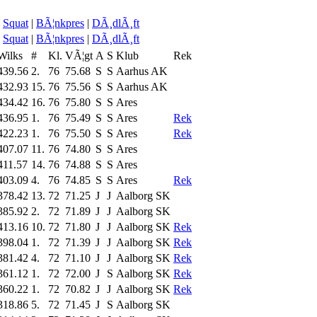
Squat
|
BÃ¦nkpres
|
DÃ¸dlÃ¸ft
Squat
|
BÃ¦nkpres
|
DÃ¸dlÃ¸ft
Wilks
#
Kl.
VÃ¦gt
A
S
Klub
Rek
439.56
2.
76
75.68
S
S
Aarhus AK
432.93
15.
76
75.56
S
S
Aarhus AK
434.42
16.
76
75.80
S
S
Ares
436.95
1.
76
75.49
S
S
Ares
Rek
422.23
1.
76
75.50
S
S
Ares
Rek
407.07
11.
76
74.80
S
S
Ares
411.57
14.
76
74.88
S
S
Ares
403.09
4.
76
74.85
S
S
Ares
Rek
378.42
13.
72
71.25
J
J
Aalborg SK
385.92
2.
72
71.89
J
J
Aalborg SK
413.16
10.
72
71.80
J
J
Aalborg SK
Rek
398.04
1.
72
71.39
J
J
Aalborg SK
Rek
381.42
4.
72
71.10
J
J
Aalborg SK
Rek
361.12
1.
72
72.00
J
S
Aalborg SK
Rek
360.22
1.
72
70.82
J
J
Aalborg SK
Rek
318.86
5.
72
71.45
J
S
Aalborg SK