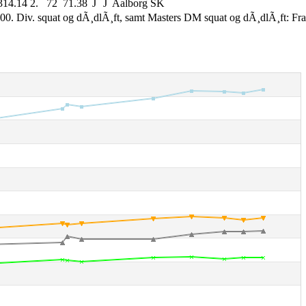
314.14
2.
72
71.38
J
J
Aalborg SK
00. Div. squat og dÃ¸dlÃ¸ft, samt Masters DM squat og dÃ¸dlÃ¸ft: Fr