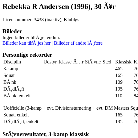
Rebekka R Andersen (1996), 30 Ã¥r
Licensnummer: 3438 (inaktiv), Klubløs
Billeder
Ingen billeder tilfÃ¸jet endnu.
Billeder kan tilfÃ¸jes her
|
Billeder af andre lÃ¸ftere
Personlige rekorder
Disciplin
Udstyr
Klasse
Ã…r
StÃ¦vne
Sted
Klassisk
Kl
3-kamp
465
7
Squat
165
7
BÃ¦nk
109
7
DÃ¸dlÃ¸ft
195
7
BÃ¦nk, enkelt
110
8
Uofficielle (3-kamp + evt. Divisionsturnering + evt. DM Masters Sq
Squat, enkelt
165
7
DÃ¸dlÃ¸ft, enkelt
195
7
StÃ¦vneresultater, 3-kamp klassisk