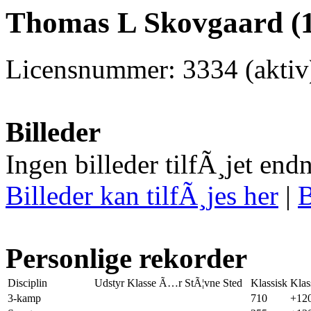
Thomas L Skovgaard (1
Licensnummer: 3334 (aktiv
Billeder
Ingen billeder tilfÃ¸jet end
Billeder kan tilfÃ¸jes her
|
B
Personlige rekorder
Disciplin
Udstyr
Klasse
Ã…r
StÃ¦vne
Sted
Klassisk
Klas
3-kamp
710
+12