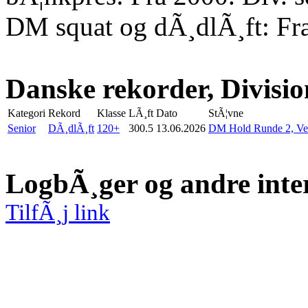
DM squat og dÃ¸dlÃ¸ft: Fr
Danske rekorder, Divisio
Kategori
Rekord
Klasse
LÃ¸ft
Dato
StÃ¦vne
Senior
DÃ¸dlÃ¸ft
120+
300.5
13.06.2026
DM Hold Runde 2, Ve
LogbÃ¸ger og andre inte
TilfÃ¸j link