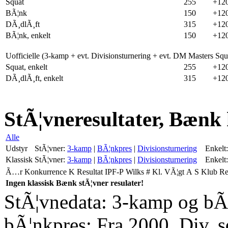
Squat
255
+12
BÃ¦nk
150
+12
DÃ¸dlÃ¸ft
315
+12
BÃ¦nk, enkelt
150
+12
Uofficielle (3-kamp + evt. Divisionsturnering + evt. DM Masters Sq
Squat, enkelt
255
+12
DÃ¸dlÃ¸ft, enkelt
315
+12
StÃ¦vneresultater, Bænk 
Alle
Udstyr
StÃ¦vner:
3-kamp
|
BÃ¦nkpres
|
Divisionsturnering
Enkelt:
Klassisk
StÃ¦vner:
3-kamp
|
BÃ¦nkpres
|
Divisionsturnering
Enkelt:
Ã…r
Konkurrence
K
Resultat
IPF-P
Wilks
#
Kl.
VÃ¦gt
A
S
Klub
R
Ingen klassisk Bænk stÃ¦vner resulater!
StÃ¦vnedata: 3-kamp og bÃ¦
bÃ¦nkpres: Fra 2000. Div. 