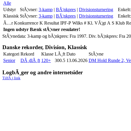
Alle
Udstyr
StÃ¦vner:
3-kamp
|
BÃ¦nkpres
|
Divisionsturnering
Enkelt:
Klassisk
StÃ¦vner:
3-kamp
|
BÃ¦nkpres
|
Divisionsturnering
Enkelt:
Ã…r
Konkurrence
K
Resultat
IPF-P
Wilks
#
Kl.
VÃ¦gt
A
S
Klub
R
Ingen udstyr Bænk stÃ¦vner resulater!
StÃ¦vnedata: 3-kamp og bÃ¦nkpres: Fra 1997. Div. bÃ¦nkpres: Fra 20
Danske rekorder, Division, Klassisk
Kategori
Rekord
Klasse
LÃ¸ft
Dato
StÃ¦vne
Senior
DÃ¸dlÃ¸ft
120+
300.5
13.06.2026
DM Hold Runde 2, Ve
LogbÃ¸ger og andre internetsider
TilfÃ¸j link