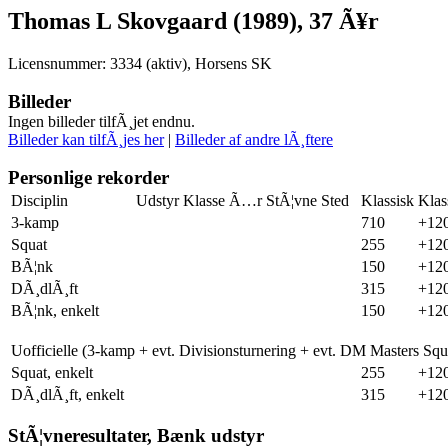
Thomas L Skovgaard (1989), 37 Ã¥r
Licensnummer: 3334 (aktiv), Horsens SK
Billeder
Ingen billeder tilfÃ¸jet endnu.
Billeder kan tilfÃ¸jes her
|
Billeder af andre lÃ¸ftere
Personlige rekorder
Disciplin
Udstyr
Klasse
Ã…r
StÃ¦vne
Sted
Klassisk
Klas
3-kamp
710
+12
Squat
255
+12
BÃ¦nk
150
+12
DÃ¸dlÃ¸ft
315
+12
BÃ¦nk, enkelt
150
+12
Uofficielle (3-kamp + evt. Divisionsturnering + evt. DM Masters Sq
Squat, enkelt
255
+12
DÃ¸dlÃ¸ft, enkelt
315
+12
StÃ¦vneresultater, Bænk udstyr