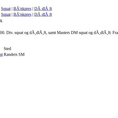
Squat
|
BÃ¦nkpres
|
DÃ¸dlÃ¸ft
Squat
|
BÃ¦nkpres
|
DÃ¸dlÃ¸ft
ek
00. Div. squat og dÃ¸dlÃ¸ft, samt Masters DM squat og dÃ¸dlÃ¸ft: Fr
Sted
st
Randers SM