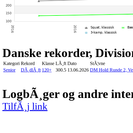
Danske rekorder, Divisio
Kategori
Rekord
Klasse
LÃ¸ft
Dato
StÃ¦vne
Senior
DÃ¸dlÃ¸ft
120+
300.5
13.06.2026
DM Hold Runde 2, Ve
LogbÃ¸ger og andre inte
TilfÃ¸j link