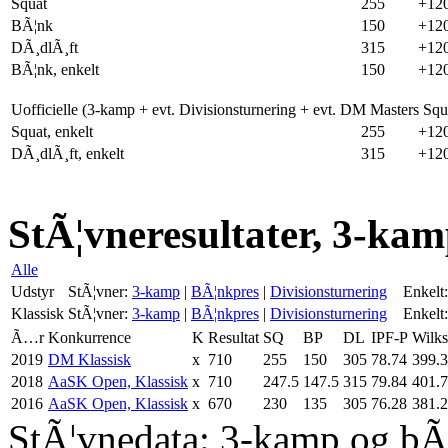
Squat
255
+12
BÃ¦nk
150
+12
DÃ¸dlÃ¸ft
315
+12
BÃ¦nk, enkelt
150
+12
Uofficielle (3-kamp + evt. Divisionsturnering + evt. DM Masters Sq
Squat, enkelt
255
+12
DÃ¸dlÃ¸ft, enkelt
315
+12
StÃ¦vneresultater, 3-kam
Alle
Udstyr
StÃ¦vner:
3-kamp
|
BÃ¦nkpres
|
Divisionsturnering
Enkelt:
Klassisk
StÃ¦vner:
3-kamp
|
BÃ¦nkpres
|
Divisionsturnering
Enkelt:
Ã…r
Konkurrence
K
Resultat
SQ
BP
DL
IPF-P
Wilks
2019
DM Klassisk
x
710
255
150
305
78.74
399.
2018
AaSK Open, Klassisk
x
710
247.5
147.5
315
79.84
401.
2016
AaSK Open, Klassisk
x
670
230
135
305
76.28
381.
StÃ¦vnedata: 3-kamp og bÃ¦