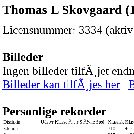
Thomas L Skovgaard (1
Licensnummer: 3334 (aktiv
Billeder
Ingen billeder tilfÃ¸jet end
Billeder kan tilfÃ¸jes her
|
B
Personlige rekorder
Disciplin
Udstyr
Klasse
Ã…r
StÃ¦vne
Sted
Klassisk
Klas
3-kamp
710
+12