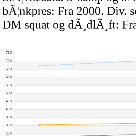
bÃ¦nkpres: Fra 2000. Div. 
DM squat og dÃ¸dlÃ¸ft: Fr