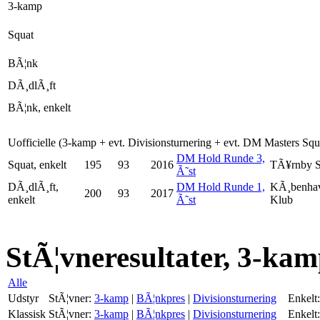
3-kamp
Squat
BÃ¦nk
DÃ¸dlÃ¸ft
BÃ¦nk, enkelt
Uofficielle (3-kamp + evt. Divisionsturnering + evt. DM Masters Sq
DM Hold Runde 3,
Squat, enkelt
195
93
2016
TÃ¥rnby 
Ã˜st
DÃ¸dlÃ¸ft,
DM Hold Runde 1,
KÃ¸benhav
200
93
2017
enkelt
Ã˜st
Klub
StÃ¦vneresultater, 3-kam
Alle
Udstyr
StÃ¦vner:
3-kamp
|
BÃ¦nkpres
|
Divisionsturnering
Enkelt:
Klassisk
StÃ¦vner:
3-kamp
|
BÃ¦nkpres
|
Divisionsturnering
Enkelt: