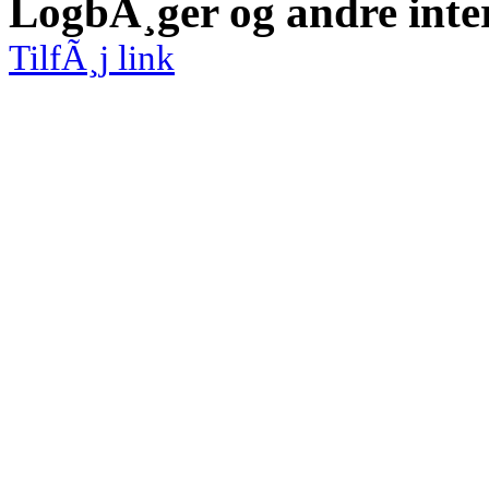
LogbÃ¸ger og andre inte
TilfÃ¸j link