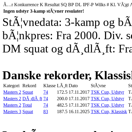
Ã…r
Konkurrence
K
Resultat
SQ
BP
DL
IPF-P
Wilks
#
Kl.
VÃ¦gt
Ingen udstyr 3-kamp stÃ¦vner resulater!
StÃ¦vnedata: 3-kamp og bÃ¦
bÃ¦nkpres: Fra 2000. Div. 
DM squat og dÃ¸dlÃ¸ft: Fr
Danske rekorder, Klassi
Kategori
Rekord
Klasse
LÃ¸ft
Dato
StÃ¦vne
S
Masters 2
Squat
74
172.5
17.11.2017
TSK Cup, Udstyr
T
Masters 2
DÃ¸dlÃ¸ft
74
200.0
17.11.2017
TSK Cup, Udstyr
T
Masters 2
Total
74
482.5
17.11.2017
TSK Cup, Udstyr
T
Masters 3
Squat
83
187.5
16.11.2025
TSK Cup, Klassisk
T