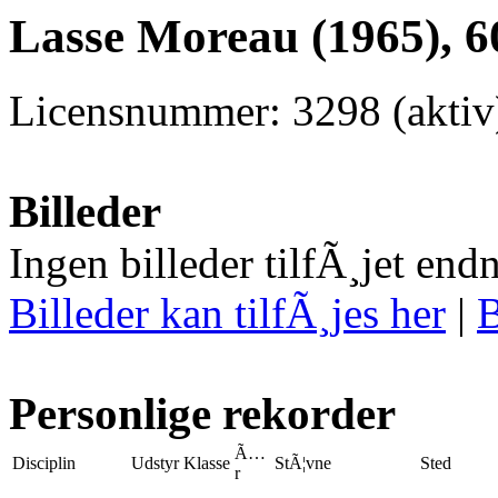
Lasse Moreau (1965), 6
Licensnummer: 3298 (akti
Billeder
Ingen billeder tilfÃ¸jet end
Billeder kan tilfÃ¸jes her
|
B
Personlige rekorder
Ã…
Disciplin
Udstyr
Klasse
StÃ¦vne
Sted
r