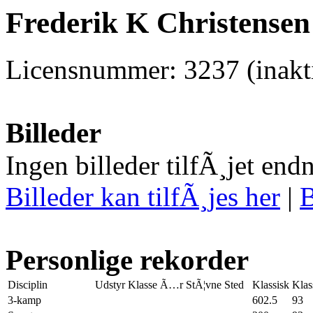
Frederik K Christensen
Licensnummer: 3237 (inakti
Billeder
Ingen billeder tilfÃ¸jet end
Billeder kan tilfÃ¸jes her
|
B
Personlige rekorder
Disciplin
Udstyr
Klasse
Ã…r
StÃ¦vne
Sted
Klassisk
Klas
3-kamp
602.5
93