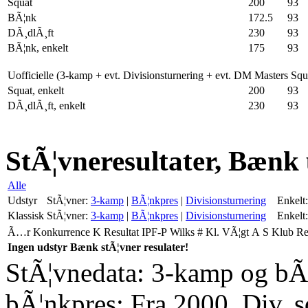
Squat
200
93
BÃ¦nk
172.5
93
DÃ¸dlÃ¸ft
230
93
BÃ¦nk, enkelt
175
93
Uofficielle (3-kamp + evt. Divisionsturnering + evt. DM Masters Sq
Squat, enkelt
200
93
DÃ¸dlÃ¸ft, enkelt
230
93
StÃ¦vneresultater, Bænk
Alle
Udstyr
StÃ¦vner:
3-kamp
|
BÃ¦nkpres
|
Divisionsturnering
Enkelt:
Klassisk
StÃ¦vner:
3-kamp
|
BÃ¦nkpres
|
Divisionsturnering
Enkelt:
Ã…r
Konkurrence
K
Resultat
IPF-P
Wilks
#
Kl.
VÃ¦gt
A
S
Klub
R
Ingen udstyr Bænk stÃ¦vner resulater!
StÃ¦vnedata: 3-kamp og bÃ¦
bÃ¦nkpres: Fra 2000. Div. 