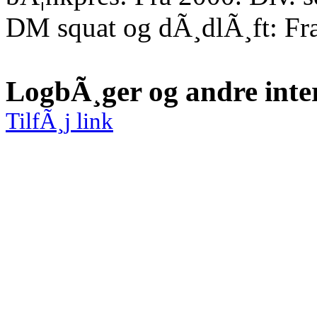
DM squat og dÃ¸dlÃ¸ft: Fr
LogbÃ¸ger og andre inte
TilfÃ¸j link