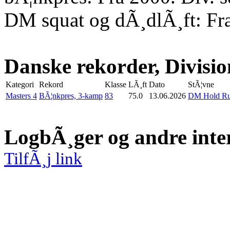
DM squat og dÃ¸dlÃ¸ft: Fr
Danske rekorder, Divisio
Kategori
Rekord
Klasse
LÃ¸ft
Dato
StÃ¦vne
Masters 4
BÃ¦nkpres, 3-kamp
83
75.0
13.06.2026
DM Hold Run
LogbÃ¸ger og andre inte
TilfÃ¸j link