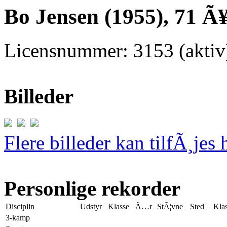
Bo Jensen (1955), 71 Ã
Licensnummer: 3153 (aktiv
Billeder
Flere billeder kan tilfÃ¸jes 
Personlige rekorder
Disciplin
Udstyr
Klasse
Ã…r
StÃ¦vne
Sted
Klas
3-kamp