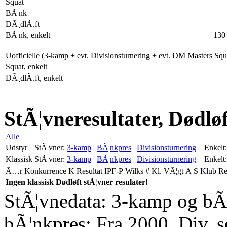
Squat
BÃ¦nk
DÃ¸dlÃ¸ft
BÃ¦nk, enkelt
130
Uofficielle (3-kamp + evt. Divisionsturnering + evt. DM Masters Sq
Squat, enkelt
DÃ¸dlÃ¸ft, enkelt
StÃ¦vneresultater, Dødløf
Alle
Udstyr
StÃ¦vner:
3-kamp
|
BÃ¦nkpres
|
Divisionsturnering
Enkelt:
Klassisk
StÃ¦vner:
3-kamp
|
BÃ¦nkpres
|
Divisionsturnering
Enkelt:
Ã…r
Konkurrence
K
Resultat
IPF-P
Wilks
#
Kl.
VÃ¦gt
A
S
Klub
R
Ingen klassisk Dødløft stÃ¦vner resulater!
StÃ¦vnedata: 3-kamp og bÃ¦
bÃ¦nkpres: Fra 2000. Div. 