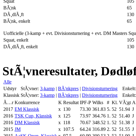
Squat
105
BÃ¦nk
65
DÃ¸dlÃ¸ft
130
BÃ¦nk, enkelt
65
Uofficielle (3-kamp + evt. Divisionsturnering + evt. DM Masters Sq
Squat, enkelt
105
DÃ¸dlÃ¸ft, enkelt
130
StÃ¦vneresultater, Dødløf
Alle
Udstyr
StÃ¦vner:
3-kamp
|
BÃ¦nkpres
|
Divisionsturnering
Enkelt:
Klassisk
StÃ¦vner:
3-kamp
|
BÃ¦nkpres
|
Divisionsturnering
Enkelt:
Ã…r
Konkurrence
K
Resultat
IPF-P
Wilks
#
Kl.
VÃ¦gt
A
2017
EM Klassisk
x
130
73.30
361.83
5.
52
51.94
J
2016
TSK Cup, Klassisk
x
125
73.97
364.76
1.
52
51.40
J
2016
DM Klassisk
x
118
70.67
348.52
1.
52
51.38
J
2015
JM
x
107.5
64.24
316.89
2.
52
51.55
J
2015
AaSK Open, Klassisk
x
97.5
60.99
300.53
2.
52
51.00
J