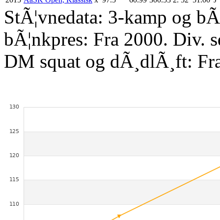
StÃ¦vnedata: 3-kamp og bÃ¦
bÃ¦nkpres: Fra 2000. Div. 
DM squat og dÃ¸dlÃ¸ft: Fr