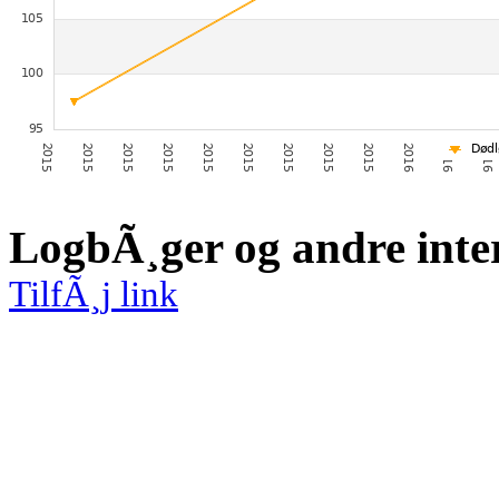
LogbÃ¸ger og andre inte
TilfÃ¸j link