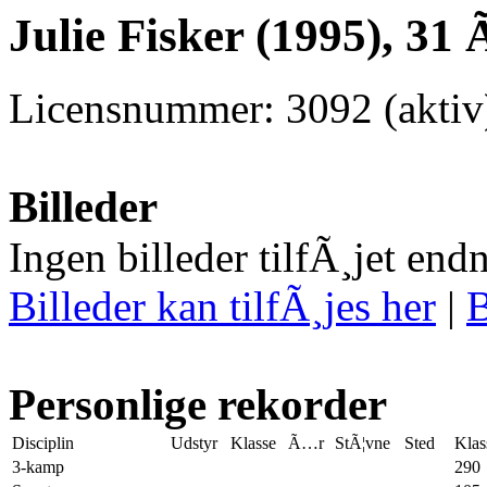
Julie Fisker (1995), 31 
Licensnummer: 3092 (aktiv
Billeder
Ingen billeder tilfÃ¸jet end
Billeder kan tilfÃ¸jes her
|
B
Personlige rekorder
Disciplin
Udstyr
Klasse
Ã…r
StÃ¦vne
Sted
Klas
3-kamp
290