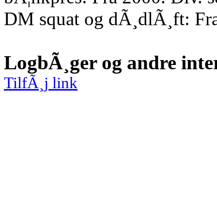
DM squat og dÃ¸dlÃ¸ft: Fr
LogbÃ¸ger og andre inte
TilfÃ¸j link