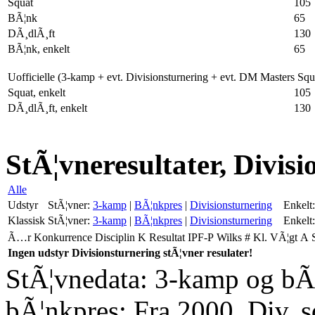
Squat
105
BÃ¦nk
65
DÃ¸dlÃ¸ft
130
BÃ¦nk, enkelt
65
Uofficielle (3-kamp + evt. Divisionsturnering + evt. DM Masters Sq
Squat, enkelt
105
DÃ¸dlÃ¸ft, enkelt
130
StÃ¦vneresultater, Divis
Alle
Udstyr
StÃ¦vner:
3-kamp
|
BÃ¦nkpres
|
Divisionsturnering
Enkelt:
Klassisk
StÃ¦vner:
3-kamp
|
BÃ¦nkpres
|
Divisionsturnering
Enkelt:
Ã…r
Konkurrence
Disciplin
K
Resultat
IPF-P
Wilks
#
Kl.
VÃ¦gt
A
Ingen udstyr Divisionsturnering stÃ¦vner resulater!
StÃ¦vnedata: 3-kamp og bÃ¦
bÃ¦nkpres: Fra 2000. Div. 