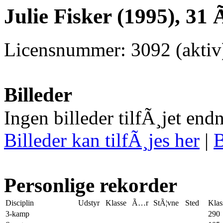
Julie Fisker (1995), 31 
Licensnummer: 3092 (aktiv
Billeder
Ingen billeder tilfÃ¸jet end
Billeder kan tilfÃ¸jes her
|
B
Personlige rekorder
Disciplin
Udstyr
Klasse
Ã…r
StÃ¦vne
Sted
Klas
3-kamp
290