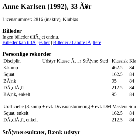
Anne Karlsen (1992), 33 Ã¥r
Licensnummer: 2816 (inaktiv), Klubløs
Billeder
Ingen billeder tilfÃ¸jet endnu.
Billeder kan tilfÃ¸jes her
|
Billeder af andre lÃ¸ftere
Personlige rekorder
Disciplin
Udstyr
Klasse
Ã…r
StÃ¦vne
Sted
Klassisk
Kla
3-kamp
462.5
84
Squat
162.5
84
BÃ¦nk
95
84
DÃ¸dlÃ¸ft
212.5
84
BÃ¦nk, enkelt
95
84
Uofficielle (3-kamp + evt. Divisionsturnering + evt. DM Masters Sq
Squat, enkelt
162.5
84
DÃ¸dlÃ¸ft, enkelt
212.5
84
StÃ¦vneresultater, Bænk udstyr