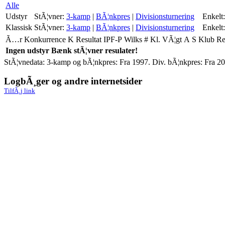
Alle
Udstyr
StÃ¦vner:
3-kamp
|
BÃ¦nkpres
|
Divisionsturnering
Enkelt:
Klassisk
StÃ¦vner:
3-kamp
|
BÃ¦nkpres
|
Divisionsturnering
Enkelt:
Ã…r
Konkurrence
K
Resultat
IPF-P
Wilks
#
Kl.
VÃ¦gt
A
S
Klub
R
Ingen udstyr Bænk stÃ¦vner resulater!
StÃ¦vnedata: 3-kamp og bÃ¦nkpres: Fra 1997. Div. bÃ¦nkpres: Fra 20
LogbÃ¸ger og andre internetsider
TilfÃ¸j link