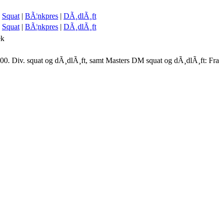
Squat
|
BÃ¦nkpres
|
DÃ¸dlÃ¸ft
Squat
|
BÃ¦nkpres
|
DÃ¸dlÃ¸ft
ek
00. Div. squat og dÃ¸dlÃ¸ft, samt Masters DM squat og dÃ¸dlÃ¸ft: Fr