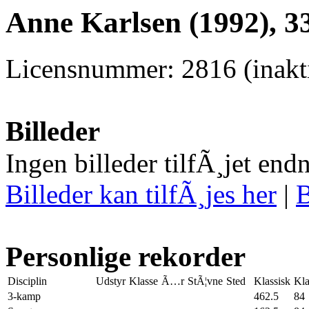
Anne Karlsen (1992), 3
Licensnummer: 2816 (inakti
Billeder
Ingen billeder tilfÃ¸jet end
Billeder kan tilfÃ¸jes her
|
B
Personlige rekorder
Disciplin
Udstyr
Klasse
Ã…r
StÃ¦vne
Sted
Klassisk
Kla
3-kamp
462.5
84