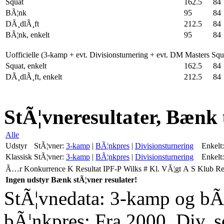
Squat
162.5
84
BÃ¦nk
95
84
DÃ¸dlÃ¸ft
212.5
84
BÃ¦nk, enkelt
95
84
Uofficielle (3-kamp + evt. Divisionsturnering + evt. DM Masters Sq
Squat, enkelt
162.5
84
DÃ¸dlÃ¸ft, enkelt
212.5
84
StÃ¦vneresultater, Bænk
Alle
Udstyr
StÃ¦vner:
3-kamp
|
BÃ¦nkpres
|
Divisionsturnering
Enkelt:
Klassisk
StÃ¦vner:
3-kamp
|
BÃ¦nkpres
|
Divisionsturnering
Enkelt:
Ã…r
Konkurrence
K
Resultat
IPF-P
Wilks
#
Kl.
VÃ¦gt
A
S
Klub
R
Ingen udstyr Bænk stÃ¦vner resulater!
StÃ¦vnedata: 3-kamp og bÃ¦
bÃ¦nkpres: Fra 2000. Div. 