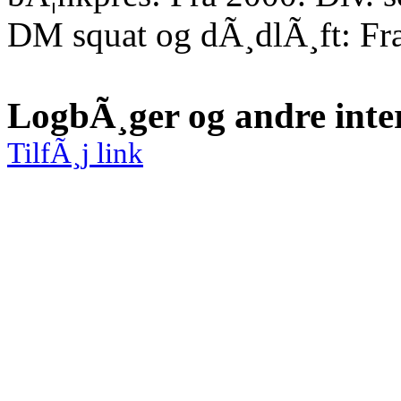
DM squat og dÃ¸dlÃ¸ft: Fr
LogbÃ¸ger og andre inte
TilfÃ¸j link