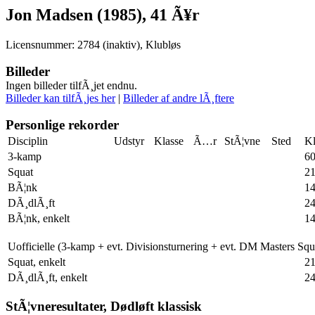
Jon Madsen (1985), 41 Ã¥r
Licensnummer: 2784 (inaktiv), Klubløs
Billeder
Ingen billeder tilfÃ¸jet endnu.
Billeder kan tilfÃ¸jes her
|
Billeder af andre lÃ¸ftere
Personlige rekorder
Disciplin
Udstyr
Klasse
Ã…r
StÃ¦vne
Sted
Kl
3-kamp
60
Squat
21
BÃ¦nk
1
DÃ¸dlÃ¸ft
2
BÃ¦nk, enkelt
1
Uofficielle (3-kamp + evt. Divisionsturnering + evt. DM Masters Sq
Squat, enkelt
21
DÃ¸dlÃ¸ft, enkelt
2
StÃ¦vneresultater, Dødløft klassisk