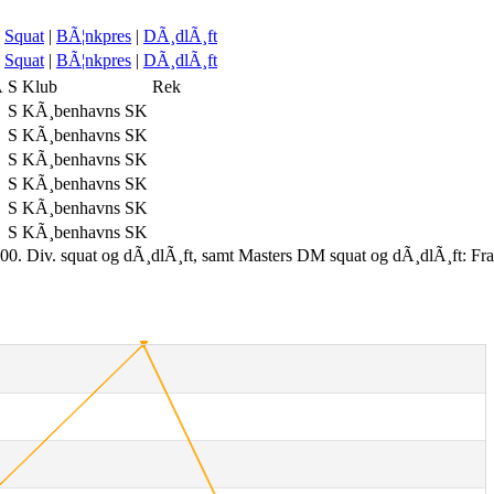
Squat
|
BÃ¦nkpres
|
DÃ¸dlÃ¸ft
Squat
|
BÃ¦nkpres
|
DÃ¸dlÃ¸ft
A
S
Klub
Rek
S
KÃ¸benhavns SK
S
KÃ¸benhavns SK
S
KÃ¸benhavns SK
S
KÃ¸benhavns SK
S
KÃ¸benhavns SK
S
KÃ¸benhavns SK
00. Div. squat og dÃ¸dlÃ¸ft, samt Masters DM squat og dÃ¸dlÃ¸ft: Fr