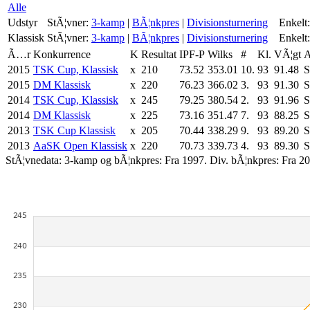
Alle
Udstyr
StÃ¦vner:
3-kamp
|
BÃ¦nkpres
|
Divisionsturnering
Enkelt:
Klassisk
StÃ¦vner:
3-kamp
|
BÃ¦nkpres
|
Divisionsturnering
Enkelt:
Ã…r
Konkurrence
K
Resultat
IPF-P
Wilks
#
Kl.
VÃ¦gt
2015
TSK Cup, Klassisk
x
210
73.52
353.01
10.
93
91.48
S
2015
DM Klassisk
x
220
76.23
366.02
3.
93
91.30
S
2014
TSK Cup, Klassisk
x
245
79.25
380.54
2.
93
91.96
S
2014
DM Klassisk
x
225
73.16
351.47
7.
93
88.25
S
2013
TSK Cup Klassisk
x
205
70.44
338.29
9.
93
89.20
S
2013
AaSK Open Klassisk
x
220
70.73
339.73
4.
93
89.30
S
StÃ¦vnedata: 3-kamp og bÃ¦nkpres: Fra 1997. Div. bÃ¦nkpres: Fra 20