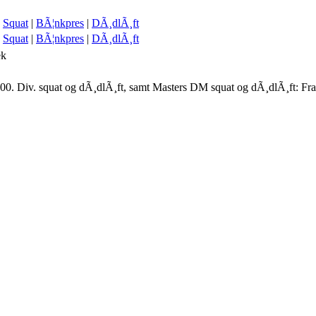
Squat
|
BÃ¦nkpres
|
DÃ¸dlÃ¸ft
Squat
|
BÃ¦nkpres
|
DÃ¸dlÃ¸ft
ek
00. Div. squat og dÃ¸dlÃ¸ft, samt Masters DM squat og dÃ¸dlÃ¸ft: Fr