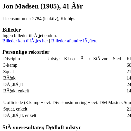
Jon Madsen (1985), 41 Ã¥r
Licensnummer: 2784 (inaktiv), Klubløs
Billeder
Ingen billeder tilfÃ¸jet endnu.
Billeder kan tilfÃ¸jes her
|
Billeder af andre lÃ¸ftere
Personlige rekorder
Disciplin
Udstyr
Klasse
Ã…r
StÃ¦vne
Sted
Kl
3-kamp
60
Squat
21
BÃ¦nk
1
DÃ¸dlÃ¸ft
2
BÃ¦nk, enkelt
1
Uofficielle (3-kamp + evt. Divisionsturnering + evt. DM Masters Sq
Squat, enkelt
21
DÃ¸dlÃ¸ft, enkelt
2
StÃ¦vneresultater, Dødløft udstyr