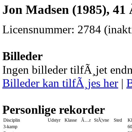
Jon Madsen (1985), 41
Licensnummer: 2784 (inakti
Billeder
Ingen billeder tilfÃ¸jet end
Billeder kan tilfÃ¸jes her
|
B
Personlige rekorder
Disciplin
Udstyr
Klasse
Ã…r
StÃ¦vne
Sted
Kl
3-kamp
60