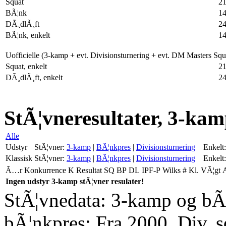
Squat
21
BÃ¦nk
1
DÃ¸dlÃ¸ft
2
BÃ¦nk, enkelt
1
Uofficielle (3-kamp + evt. Divisionsturnering + evt. DM Masters Sq
Squat, enkelt
21
DÃ¸dlÃ¸ft, enkelt
2
StÃ¦vneresultater, 3-kam
Alle
Udstyr
StÃ¦vner:
3-kamp
|
BÃ¦nkpres
|
Divisionsturnering
Enkelt:
Klassisk
StÃ¦vner:
3-kamp
|
BÃ¦nkpres
|
Divisionsturnering
Enkelt:
Ã…r
Konkurrence
K
Resultat
SQ
BP
DL
IPF-P
Wilks
#
Kl.
VÃ¦gt
Ingen udstyr 3-kamp stÃ¦vner resulater!
StÃ¦vnedata: 3-kamp og bÃ¦
bÃ¦nkpres: Fra 2000. Div. 