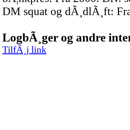
DM squat og dÃ¸dlÃ¸ft: Fr
LogbÃ¸ger og andre inte
TilfÃ¸j link