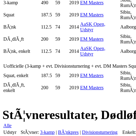
3-kamp
490
59
2019
EM Masters
RumÃ¦n
Sibiu,
Squat
187.5
59
2019
EM Masters
RumÃ¦n
AaSK Open,
BÃ¦nk
112.5
74
2014
Aalborg
Udstyr
Sibiu,
DÃ¸dlÃ¸ft
200
59
2019
EM Masters
RumÃ¦n
AaSK Open,
BÃ¦nk, enkelt
112.5
74
2014
Aalborg
Udstyr
Uofficielle (3-kamp + evt. Divisionsturnering + evt. DM Masters Sq
Sibiu,
Squat, enkelt
187.5
59
2019
EM Masters
RumÃ¦n
DÃ¸dlÃ¸ft,
Sibiu,
200
59
2019
EM Masters
enkelt
RumÃ¦n
StÃ¦vneresultater, Dødlø
Alle
Udstyr
StÃ¦vner:
3-kamp
|
BÃ¦nkpres
|
Divisionsturnering
Enkelt: