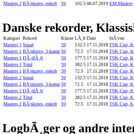
Masters 2
BÃ¦nkpres, enkelt
59
102.5
06.07.2019
EM Masters
Danske rekorder, Klassi
Kategori
Rekord
Klasse
LÃ¸ft
Dato
StÃ¦vne
Masters 1
Squat
59
132.5
17.11.2018
TSK Cup, Kl
Masters 1
BÃ¦nkpres, 3-kamp
59
72.5
17.11.2018
TSK Cup, Kl
Masters 1
DÃ¸dlÃ¸ft
59
177.5
17.11.2018
TSK Cup, Kl
Masters 1
Total
59
382.5
17.11.2018
TSK Cup, Kl
Masters 1
BÃ¦nkpres, enkelt
59
72.5
17.11.2018
TSK Cup, Kl
Masters 2
Squat
59
132.5
17.11.2018
TSK Cup, Kl
Masters 2
BÃ¦nkpres, 3-kamp
59
72.5
17.11.2018
TSK Cup, Kl
Masters 2
DÃ¸dlÃ¸ft
59
177.5
17.11.2018
TSK Cup, Kl
Masters 2
Total
59
382.5
17.11.2018
TSK Cup, Kl
Masters 2
BÃ¦nkpres, enkelt
59
72.5
17.11.2018
TSK Cup, Kl
LogbÃ¸ger og andre inte