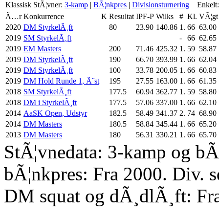
Klassisk
StÃ¦vner:
3-kamp
|
BÃ¦nkpres
|
Divisionsturnering
Enkelt:
Ã…r
Konkurrence
K
Resultat
IPF-P
Wilks
#
Kl.
VÃ¦gt
2020
DM StyrkelÃ¸ft
80
23.90
140.86
1.
66
63.00
2019
SM StyrkelÃ¸ft
-
66
62.65
2019
EM Masters
200
71.46
425.32
1.
59
58.87
2019
DM StyrkelÃ¸ft
190
66.70
393.99
1.
66
62.04
2019
DM StyrkelÃ¸ft
100
33.78
200.05
1.
66
60.83
2019
DM Hold Runde 1, Ã˜st
195
27.55
163.00
1.
66
61.35
2018
SM StyrkelÃ¸ft
177.5
60.94
362.77
1.
59
58.80
2018
DM i StyrkelÃ¸ft
177.5
57.06
337.00
1.
66
62.10
2014
AaSK Open, Udstyr
182.5
58.49
341.37
2.
74
68.90
2014
DM Masters
180.5
58.84
345.44
1.
66
65.20
2013
DM Masters
180
56.31
330.21
1.
66
65.70
StÃ¦vnedata: 3-kamp og bÃ¦
bÃ¦nkpres: Fra 2000. Div. 
DM squat og dÃ¸dlÃ¸ft: Fr