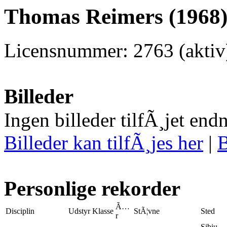
Thomas Reimers (1968)
Licensnummer: 2763 (akti
Billeder
Ingen billeder tilfÃ¸jet end
Billeder kan tilfÃ¸jes her
|
B
Personlige rekorder
Ã…
Disciplin
Udstyr
Klasse
StÃ¦vne
Sted
r
Sibiu,