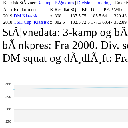
Klassisk
StÃ¦vner:
3-kamp
|
BÃ¦nkpres
|
Divisionsturnering
Enkelt:
Ã…r
Konkurrence
K
Resultat
SQ
BP
DL
IPF-P
Wilks
2019
DM Klassisk
x
398
137.5
75
185.5
64.11
329.43
2018
TSK Cup, Klassisk
x
382.5
132.5
72.5
177.5
63.47
332.89
StÃ¦vnedata: 3-kamp og bÃ¦
bÃ¦nkpres: Fra 2000. Div. 
DM squat og dÃ¸dlÃ¸ft: Fr