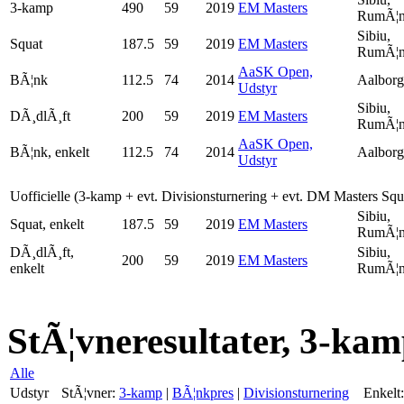
3-kamp
490
59
2019
EM Masters
RumÃ¦n
Sibiu,
Squat
187.5
59
2019
EM Masters
RumÃ¦n
AaSK Open,
BÃ¦nk
112.5
74
2014
Aalborg
Udstyr
Sibiu,
DÃ¸dlÃ¸ft
200
59
2019
EM Masters
RumÃ¦n
AaSK Open,
BÃ¦nk, enkelt
112.5
74
2014
Aalborg
Udstyr
Uofficielle (3-kamp + evt. Divisionsturnering + evt. DM Masters Sq
Sibiu,
Squat, enkelt
187.5
59
2019
EM Masters
RumÃ¦n
DÃ¸dlÃ¸ft,
Sibiu,
200
59
2019
EM Masters
enkelt
RumÃ¦n
StÃ¦vneresultater, 3-kam
Alle
Udstyr
StÃ¦vner:
3-kamp
|
BÃ¦nkpres
|
Divisionsturnering
Enkelt: