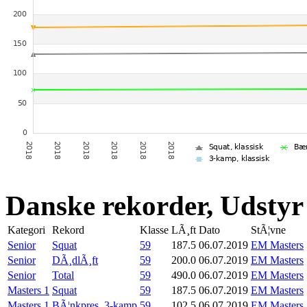
Danske rekorder, Udstyr
Kategori
Rekord
Klasse
LÃ¸ft
Dato
StÃ¦vne
Senior
Squat
59
187.5
06.07.2019
EM Masters
Senior
DÃ¸dlÃ¸ft
59
200.0
06.07.2019
EM Masters
Senior
Total
59
490.0
06.07.2019
EM Masters
Masters 1
Squat
59
187.5
06.07.2019
EM Masters
Masters 1
BÃ¦nkpres, 3-kamp
59
102.5
06.07.2019
EM Masters