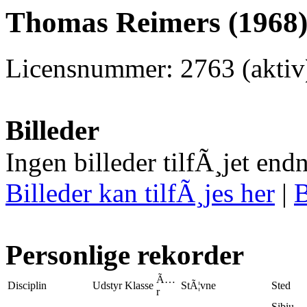
Thomas Reimers (1968)
Licensnummer: 2763 (akti
Billeder
Ingen billeder tilfÃ¸jet end
Billeder kan tilfÃ¸jes her
|
B
Personlige rekorder
Ã…
Disciplin
Udstyr
Klasse
StÃ¦vne
Sted
r
Sibiu,