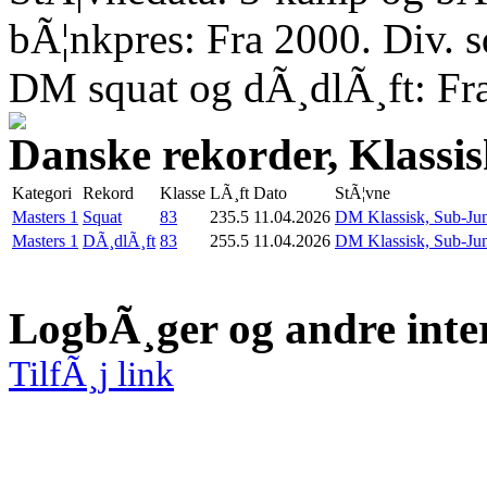
bÃ¦nkpres: Fra 2000. Div. 
DM squat og dÃ¸dlÃ¸ft: Fr
Danske rekorder, Klassi
Kategori
Rekord
Klasse
LÃ¸ft
Dato
StÃ¦vne
Masters 1
Squat
83
235.5
11.04.2026
DM Klassisk, Sub-Jun
Masters 1
DÃ¸dlÃ¸ft
83
255.5
11.04.2026
DM Klassisk, Sub-Jun
LogbÃ¸ger og andre inte
TilfÃ¸j link