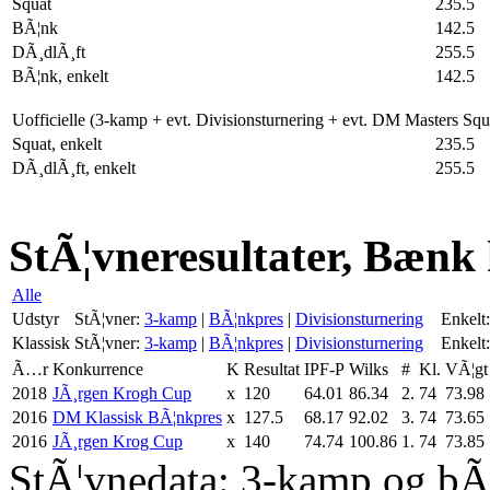
Squat
235.5
BÃ¦nk
142.5
DÃ¸dlÃ¸ft
255.5
BÃ¦nk, enkelt
142.5
Uofficielle (3-kamp + evt. Divisionsturnering + evt. DM Masters Sq
Squat, enkelt
235.5
DÃ¸dlÃ¸ft, enkelt
255.5
StÃ¦vneresultater, Bænk 
Alle
Udstyr
StÃ¦vner:
3-kamp
|
BÃ¦nkpres
|
Divisionsturnering
Enkelt:
Klassisk
StÃ¦vner:
3-kamp
|
BÃ¦nkpres
|
Divisionsturnering
Enkelt:
Ã…r
Konkurrence
K
Resultat
IPF-P
Wilks
#
Kl.
VÃ¦gt
2018
JÃ¸rgen Krogh Cup
x
120
64.01
86.34
2.
74
73.98
2016
DM Klassisk BÃ¦nkpres
x
127.5
68.17
92.02
3.
74
73.65
2016
JÃ¸rgen Krog Cup
x
140
74.74
100.86
1.
74
73.85
StÃ¦vnedata: 3-kamp og bÃ¦