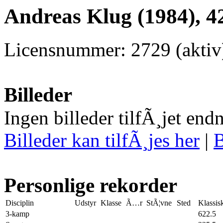
Andreas Klug (1984), 4
Licensnummer: 2729 (aktiv
Billeder
Ingen billeder tilfÃ¸jet end
Billeder kan tilfÃ¸jes her
|
B
Personlige rekorder
Disciplin
Udstyr
Klasse
Ã…r
StÃ¦vne
Sted
Klassis
3-kamp
622.5