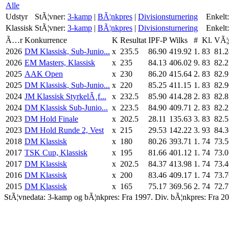
Alle
Udstyr
StÃ¦vner:
3-kamp
|
BÃ¦nkpres
|
Divisionsturnering
Enkelt:
Klassisk
StÃ¦vner:
3-kamp
|
BÃ¦nkpres
|
Divisionsturnering
Enkelt:
Ã…r
Konkurrence
K
Resultat
IPF-P
Wilks
#
Kl.
VÃ¦
2026
DM Klassisk, Sub-Junio...
x
235.5
86.90
419.92
1.
83
81.2
2026
EM Masters, Klassisk
x
235
84.13
406.02
9.
83
82.2
2025
AAK Open
x
230
86.20
415.64
2.
83
82.9
2025
DM Klassisk, Sub-Junio...
x
220
85.25
411.15
1.
83
82.9
2024
JM Klassisk StyrkelÃ¸f...
x
232.5
85.90
414.28
2.
83
82.8
2024
DM Klassisk Sub-Junio...
x
223.5
84.90
409.71
2.
83
82.2
2023
DM Hold Finale
x
202.5
28.11
135.63
3.
83
82.5
2023
DM Hold Runde 2, Vest
x
215
29.53
142.22
3.
93
84.3
2018
DM Klassisk
x
180
80.26
393.71
1.
74
73.5
2017
TSK Cup, Klassisk
x
195
81.66
401.12
1.
74
73.0
2017
DM Klassisk
x
202.5
84.37
413.98
1.
74
73.4
2016
DM Klassisk
x
200
83.46
409.17
1.
74
73.7
2015
DM Klassisk
x
165
75.17
369.56
2.
74
72.7
StÃ¦vnedata: 3-kamp og bÃ¦nkpres: Fra 1997. Div. bÃ¦nkpres: Fra 20