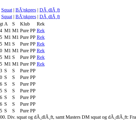
Squat
|
BÃ¦nkpres
|
DÃ¸dlÃ¸ft
Squat
|
BÃ¦nkpres
|
DÃ¸dlÃ¸ft
gt
A
S
Klub
Rek
4
M1
M1
Pure PP
Rek
5
M1
M1
Pure PP
Rek
5
M1
S
Pure PP
Rek
0
M1
M1
Pure PP
Rek
5
M1
S
Pure PP
Rek
5
M1
M1
Pure PP
Rek
3
S
S
Pure PP
0
S
S
Pure PP
6
S
S
Pure PP
5
S
S
Pure PP
6
S
S
Pure PP
6
S
S
Pure PP
5
S
S
Pure PP
00. Div. squat og dÃ¸dlÃ¸ft, samt Masters DM squat og dÃ¸dlÃ¸ft: Fr