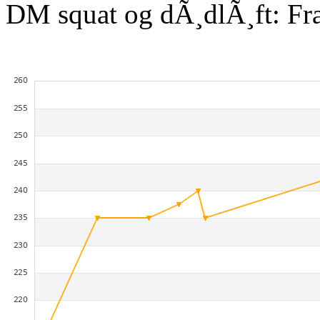
DM squat og dÃ¸dlÃ¸ft: Fr