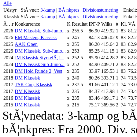
Alle
Udstyr
StÃ¦vner:
3-kamp
|
BÃ¦nkpres
|
Divisionsturnering
Enkelt:
Klassisk
StÃ¦vner:
3-kamp
|
BÃ¦nkpres
|
Divisionsturnering
Enkelt:
Ã…r
Konkurrence
K
Resultat
IPF-P
Wilks
#
Kl.
VÃ¦
2026
DM Klassisk, Sub-Junio...
x
255.5
86.90
419.92
1.
83
81.2
2026
EM Masters, Klassisk
x
245
84.13
406.02
9.
83
82.2
2025
AAK Open
x
255
86.20
415.64
2.
83
82.9
2025
DM Klassisk, Sub-Junio...
x
253
85.25
411.15
1.
83
82.9
2024
JM Klassisk StyrkelÃ¸f...
x
252.5
85.90
414.28
2.
83
82.8
2024
DM Klassisk Sub-Junio...
x
252
84.90
409.71
2.
83
82.2
2018
DM Hold Runde 2, Vest
x
235
33.97
165.53
1.
83
76.2
2018
DM Klassisk
x
240
80.26
393.71
1.
74
73.5
2017
TSK Cup, Klassisk
x
237.5
81.66
401.12
1.
74
73.0
2017
DM Klassisk
x
235
84.37
413.98
1.
74
73.4
2016
DM Klassisk
x
235
83.46
409.17
1.
74
73.7
2015
DM Klassisk
x
215
75.17
369.56
2.
74
72.7
StÃ¦vnedata: 3-kamp og bÃ¦
bÃ¦nkpres: Fra 2000. Div. 