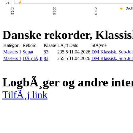
Danske rekorder, Klassi
Kategori
Rekord
Klasse
LÃ¸ft
Dato
StÃ¦vne
Masters 1
Squat
83
235.5
11.04.2026
DM Klassisk, Sub-Jun
Masters 1
DÃ¸dlÃ¸ft
83
255.5
11.04.2026
DM Klassisk, Sub-Jun
LogbÃ¸ger og andre inte
TilfÃ¸j link