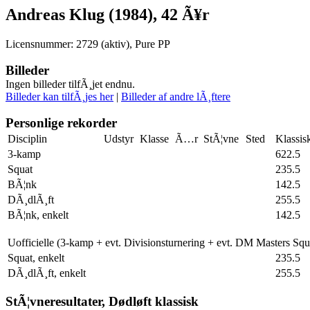
Andreas Klug (1984), 42 Ã¥r
Licensnummer: 2729 (aktiv), Pure PP
Billeder
Ingen billeder tilfÃ¸jet endnu.
Billeder kan tilfÃ¸jes her
|
Billeder af andre lÃ¸ftere
Personlige rekorder
Disciplin
Udstyr
Klasse
Ã…r
StÃ¦vne
Sted
Klassis
3-kamp
622.5
Squat
235.5
BÃ¦nk
142.5
DÃ¸dlÃ¸ft
255.5
BÃ¦nk, enkelt
142.5
Uofficielle (3-kamp + evt. Divisionsturnering + evt. DM Masters Sq
Squat, enkelt
235.5
DÃ¸dlÃ¸ft, enkelt
255.5
StÃ¦vneresultater, Dødløft klassisk