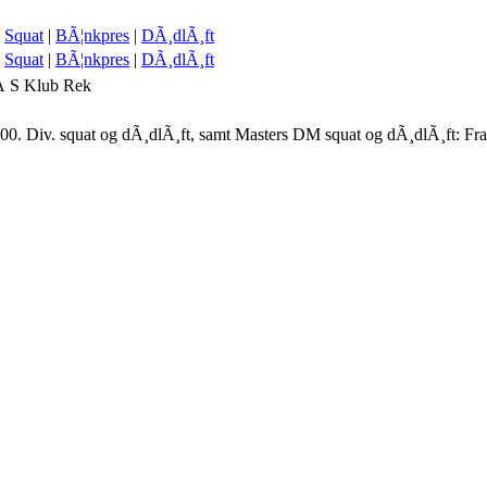
Squat
|
BÃ¦nkpres
|
DÃ¸dlÃ¸ft
Squat
|
BÃ¦nkpres
|
DÃ¸dlÃ¸ft
A
S
Klub
Rek
00. Div. squat og dÃ¸dlÃ¸ft, samt Masters DM squat og dÃ¸dlÃ¸ft: Fr