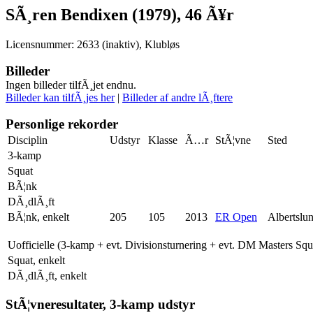
SÃ¸ren Bendixen (1979), 46 Ã¥r
Licensnummer: 2633 (inaktiv), Klubløs
Billeder
Ingen billeder tilfÃ¸jet endnu.
Billeder kan tilfÃ¸jes her
|
Billeder af andre lÃ¸ftere
Personlige rekorder
Disciplin
Udstyr
Klasse
Ã…r
StÃ¦vne
Sted
3-kamp
Squat
BÃ¦nk
DÃ¸dlÃ¸ft
BÃ¦nk, enkelt
205
105
2013
ER Open
Albertslu
Uofficielle (3-kamp + evt. Divisionsturnering + evt. DM Masters Sq
Squat, enkelt
DÃ¸dlÃ¸ft, enkelt
StÃ¦vneresultater, 3-kamp udstyr