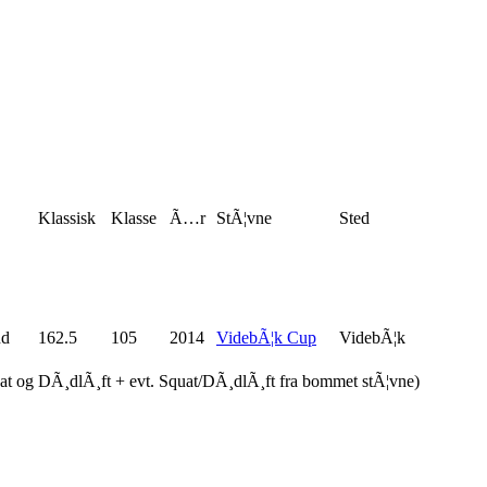
Klassisk
Klasse
Ã…r
StÃ¦vne
Sted
nd
162.5
105
2014
VidebÃ¦k Cup
VidebÃ¦k
uat og DÃ¸dlÃ¸ft + evt. Squat/DÃ¸dlÃ¸ft fra bommet stÃ¦vne)