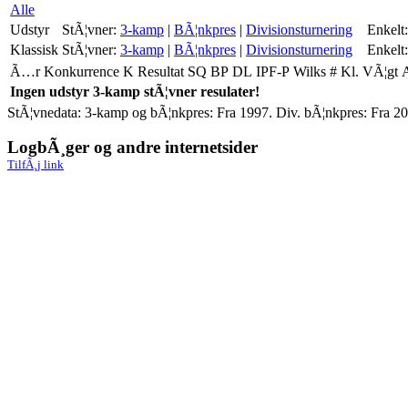
Alle
Udstyr
StÃ¦vner:
3-kamp
|
BÃ¦nkpres
|
Divisionsturnering
Enkelt:
Klassisk
StÃ¦vner:
3-kamp
|
BÃ¦nkpres
|
Divisionsturnering
Enkelt:
Ã…r
Konkurrence
K
Resultat
SQ
BP
DL
IPF-P
Wilks
#
Kl.
VÃ¦gt
Ingen udstyr 3-kamp stÃ¦vner resulater!
StÃ¦vnedata: 3-kamp og bÃ¦nkpres: Fra 1997. Div. bÃ¦nkpres: Fra 20
LogbÃ¸ger og andre internetsider
TilfÃ¸j link