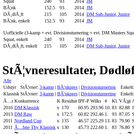
Squat
240
93
2014
JM
BÃ¦nk
152.5
93
2014
JM
DÃ¸dlÃ¸ft
215
105
2014
DM Sub-Junior, Junior
BÃ¦nk, enkelt
152.5
93
2014
JM
Uofficielle (3-kamp + evt. Divisionsturnering + evt. DM Masters Sq
Squat, enkelt
240
93
2014
JM
DÃ¸dlÃ¸ft, enkelt
215
105
2014
DM Sub-Junior, Junior
StÃ¦vneresultater, Dødløf
Alle
Udstyr
StÃ¦vner:
3-kamp
|
BÃ¦nkpres
|
Divisionsturnering
Enkelt:
Klassisk
StÃ¦vner:
3-kamp
|
BÃ¦nkpres
|
Divisionsturnering
Enkelt:
Ã…r
Konkurrence
K
Resultat
IPF-P
Wilks
#
Kl.
VÃ¦gt
2016
DM Klassisk
x
170
60.95
293.96
10.
83
82.88
J
2013
DM Raw
x
172.5
60.82
292.46
1.
93
87.05
2011
Nordland Cup
x
135
46.57
225.29
13.
83
79.90
2011
Ã…bne Thy Klassisk
x
130
45.73
222.60
1.
83
76.80