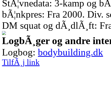
StÃ¦vnedata: 3-kamp og bÃ¦
bÃ¦nkpres: Fra 2000. Div. 
DM squat og dÃ¸dlÃ¸ft: Fr
LogbÃ¸ger og andre inte
Logbog:
bodybuilding.dk
TilfÃ¸j link