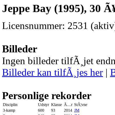
Jeppe Bay (1995), 30 Ã
Licensnummer: 2531 (aktiv
Billeder
Ingen billeder tilfÃ¸jet end
Billeder kan tilfÃ¸jes her
|
B
Personlige rekorder
Disciplin
Udstyr
Klasse
Ã…r
StÃ¦vne
3-kamp
600
93
2014
JM