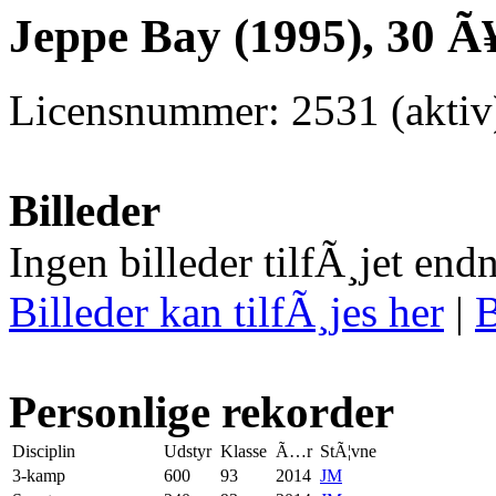
Jeppe Bay (1995), 30 Ã
Licensnummer: 2531 (aktiv
Billeder
Ingen billeder tilfÃ¸jet end
Billeder kan tilfÃ¸jes her
|
B
Personlige rekorder
Disciplin
Udstyr
Klasse
Ã…r
StÃ¦vne
3-kamp
600
93
2014
JM