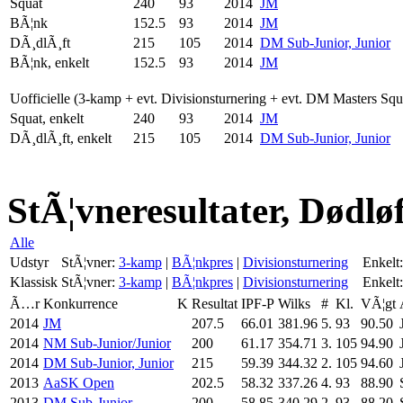
Squat
240
93
2014
JM
BÃ¦nk
152.5
93
2014
JM
DÃ¸dlÃ¸ft
215
105
2014
DM Sub-Junior, Junior
BÃ¦nk, enkelt
152.5
93
2014
JM
Uofficielle (3-kamp + evt. Divisionsturnering + evt. DM Masters Sq
Squat, enkelt
240
93
2014
JM
DÃ¸dlÃ¸ft, enkelt
215
105
2014
DM Sub-Junior, Junior
StÃ¦vneresultater, Dødlø
Alle
Udstyr
StÃ¦vner:
3-kamp
|
BÃ¦nkpres
|
Divisionsturnering
Enkelt:
Klassisk
StÃ¦vner:
3-kamp
|
BÃ¦nkpres
|
Divisionsturnering
Enkelt:
Ã…r
Konkurrence
K
Resultat
IPF-P
Wilks
#
Kl.
VÃ¦gt
2014
JM
207.5
66.01
381.96
5.
93
90.50
2014
NM Sub-Junior/Junior
200
61.17
354.71
3.
105
94.90
2014
DM Sub-Junior, Junior
215
59.39
344.32
2.
105
94.60
2013
AaSK Open
202.5
58.32
337.26
4.
93
88.90
2013
DM Sub-Junior
200
58.85
340.29
2.
93
88.20