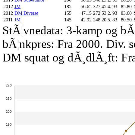
2012
JM
185
56.65
327.45
4.
93
85.80
2012
DM Diverse
155
47.15
272.53
2.
93
83.60
2011
JM
145
42.92
248.20
5.
83
80.50
StÃ¦vnedata: 3-kamp og bÃ¦
bÃ¦nkpres: Fra 2000. Div. 
DM squat og dÃ¸dlÃ¸ft: Fr