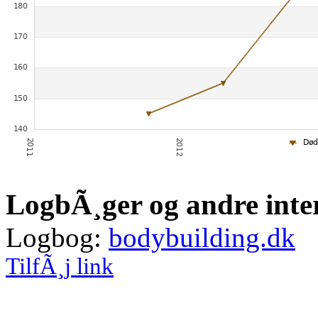
LogbÃ¸ger og andre inte
Logbog:
bodybuilding.dk
TilfÃ¸j link